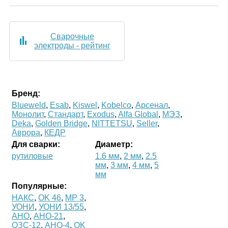
Сварочные
электроды - рейтинг
Бренд:
Blueweld
,
Esab
,
Kiswel
,
Kobelco
,
Арсенал
,
Монолит
,
Стандарт
,
Exodus
,
Alfa Global
,
МЭЗ
,
Deka
,
Golden Bridge
,
NITTETSU
,
Seller
,
Аврора
,
КЕДР
Для сварки:
Диаметр:
рутиловые
1.6 мм
,
2 мм
,
2.5
мм
,
3 мм
,
4 мм
,
5
мм
Популярные:
НАКС
,
OK 46
,
МР 3
,
УОНИ
,
УОНИ 13/55
,
АНО
,
АНО-21
,
ОЗС-12
,
АНО-4
,
OK