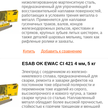
низколегированную мартенситную сталь,
предназначенный для упрочняющей и
восстановительной наплавки поверхностей,
работающих в условиях трения металла о
металл. Применяется для наплавки
гусеничных траков, валов, концов
железнодорожных рельсов, крестовин и
остряков, крупных зубьев литых шестерен, а
также деталей шаровых мельниц, таких как
рифленые ролики и захваты.
Купить
Добавить к сравнению
ESAB OK EWAC CI 421 4 мм, 5 кг
Электрод с сердечником из железно-
никелевого сплава, предназначенный для
сварки, ремонта и заварки дефектов на
постоянном токе обратной полярности и
переменном токе изделий из серого,
высокопрочного и ковкого чугуна, а также
сварки чугуна со сталью. Наплавленный
металл обладает более высокой прочностью,
стойкостью к горячим трещинам и меньшей