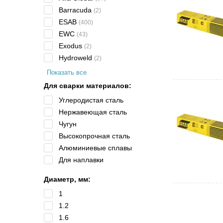
Barracuda
(2)
ESAB
(400)
EWC
(43)
Exodus
(2)
Hydroweld
(2)
Показать все
Для сварки материалов:
Углеродистая сталь
Нержавеющая сталь
Чугун
Высокопрочная сталь
Алюминиевые сплавы
Для наплавки
Диаметр, мм:
1
1.2
1.6