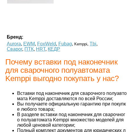
Бренд:
Aurora
,
EWM
,
FoxWeld
,
Fubag
,
,
Tbi
,
Kemppi
Сварог
,
ПТК
,
HRT
,
КЕДР
Почему вставки под наконечник
для сварочного полуавтомата
Kemppi выгодно покупать у нас?
Вставки под наконечник для сварочного полуавто
мата Kemppi доставляются по всей России;
Вы получаете официальную гарантию при покупк
е любого товара;
В разделе вставки под наконечник для сварочног
о полуавтомата Kemppi множество моделей для
любой ценовой категории;
Полный комплект документов для юридических л