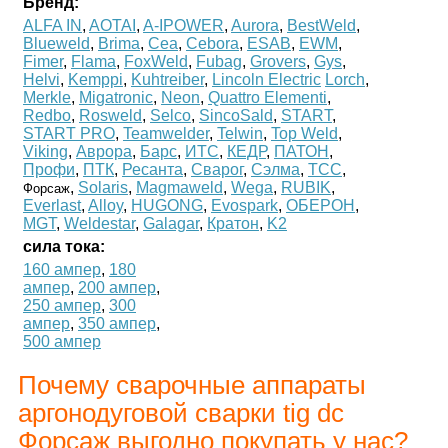
Бренд:
ALFA IN
,
AOTAI
,
A-IPOWER
,
Aurora
,
BestWeld
,
Blueweld
,
Brima
,
Cea
,
Cebora
,
ESAB
,
EWM
,
Fimer
,
Flama
,
FoxWeld
,
Fubag
,
Grovers
,
Gys
,
Helvi
,
Kemppi
,
Kuhtreiber
,
Lincoln Electric
Lorch
,
Merkle
,
Migatronic
,
Neon
,
Quattro Elementi
,
Redbo
,
Rosweld
,
Selco
,
SincoSald
,
START
,
START PRO
,
Teamwelder
,
Telwin
,
Top Weld
,
Viking
,
Аврора
,
Барс
,
ИТС
,
КЕДР
,
ПАТОН
,
Профи
,
ПТК
,
Ресанта
,
Сварог
,
Сэлма
,
ТСС
,
,
Solaris
,
Magmaweld
,
Wega
,
RUBIK
,
Форсаж
Everlast
,
Alloy
,
HUGONG
,
Evospark
,
ОБЕРОН
,
MGT
,
Weldestar
,
Galagar
,
Кратон
,
K2
сила тока:
160 ампер
,
180
ампер
,
200 ампер
,
250 ампер
,
300
ампер
,
350 ампер
,
500 ампер
Почему сварочные аппараты
аргонодуговой сварки tig dc
Форсаж выгодно покупать у нас?