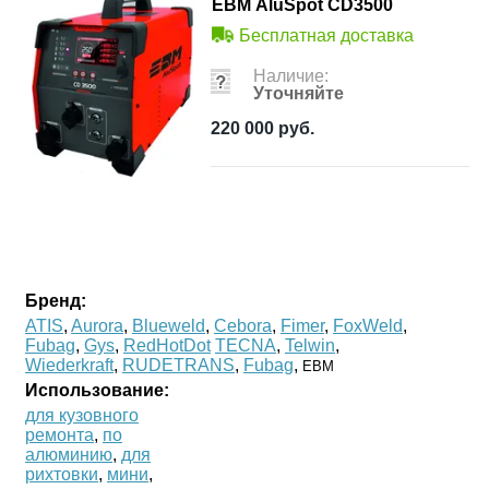
ЕВМ AluSpot CD3500
Бесплатная доставка
Наличие:
Уточняйте
220 000
руб.
Бренд:
ATIS
,
Aurora
,
Blueweld
,
Cebora
,
Fimer
,
FoxWeld
,
Fubag
,
Gys
,
RedHotDot
TECNA
,
Telwin
,
Wiederkraft
,
RUDETRANS
,
Fubag
,
ЕВМ
Использование:
для кузовного
ремонта
,
по
алюминию
,
для
рихтовки
,
мини
,