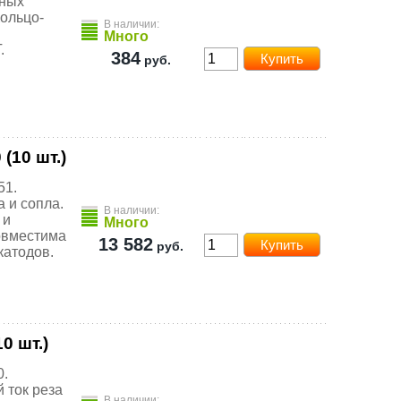
нных
Кольцо-
В наличии:
Много
.
384
руб.
(10 шт.)
51.
 и сопла.
В наличии:
 и
Много
овместима
13 582
руб.
катодов.
0 шт.)
0.
 ток реза
В наличии: