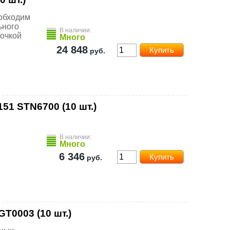
еобходим
ьного
В наличии:
точкой
Много
24 848
руб.
51 STN6700 (10 шт.)
В наличии:
Много
6 346
руб.
T0003 (10 шт.)