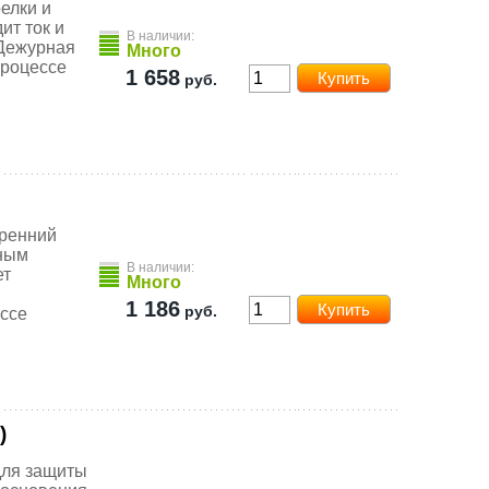
елки и
ит ток и
В наличии:
 Дежурная
Много
процессе
1 658
руб.
тренний
дным
В наличии:
ет
Много
1 186
руб.
ессе
)
для защиты