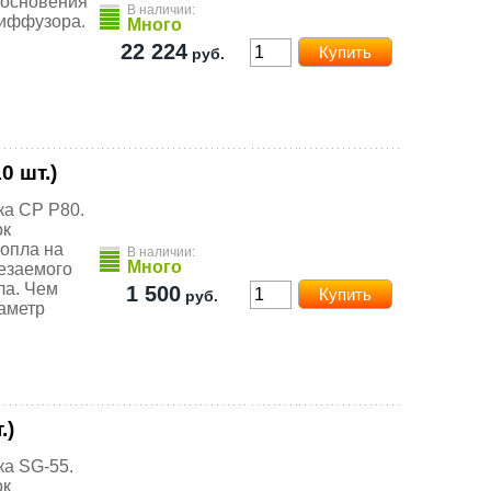
косновения
В наличии:
диффузора.
Много
22 224
руб.
0 шт.)
ка CP P80.
ок
сопла на
В наличии:
Много
езаемого
ла. Чем
1 500
руб.
аметр
.)
ка SG-55.
ок