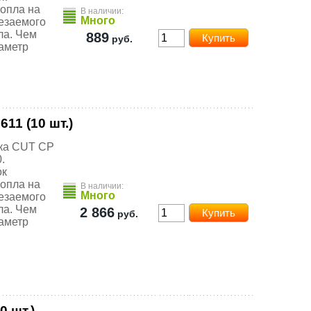
сопла на
В наличии:
Много
езаемого
ла. Чем
889
руб.
аметр
11 (10 шт.)
ака CUT CP
.
ок
сопла на
В наличии:
Много
езаемого
ла. Чем
2 866
руб.
аметр
 шт.)