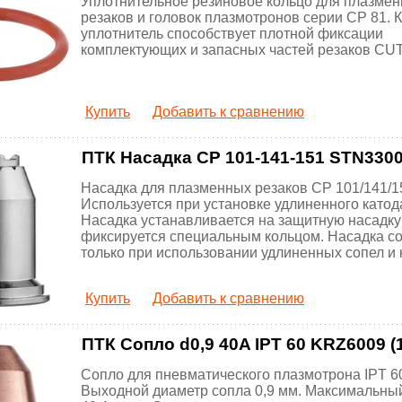
Уплотнительное резиновое кольцо для плазме
резаков и головок плазмотронов серии CP 81. 
уплотнитель способствует плотной фиксации
комплектующих и запасных частей резаков CUT
Купить
Добавить к сравнению
ПТК Насадка CP 101-141-151 STN3300 
Насадка для плазменных резаков CP 101/141/1
Используется при установке удлиненного катода
Насадка устанавливается на защитную насадку
фиксируется специальным кольцом. Насадка с
только при использовании удлиненных сопел и 
Купить
Добавить к сравнению
ПТК Сопло d0,9 40A IPT 60 KRZ6009 (1
Сопло для пневматического плазмотрона IPT 6
Выходной диаметр сопла 0,9 мм. Максимальный