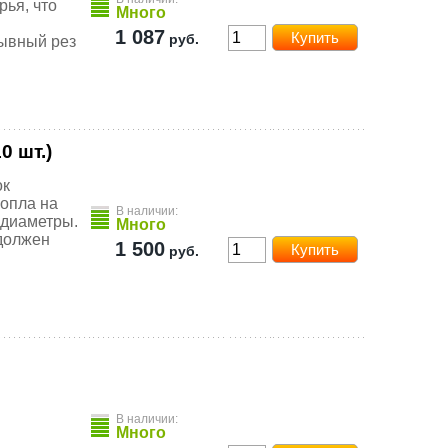
рья, что
Много
1 087
руб.
рывный рез
0 шт.)
ок
сопла на
В наличии:
 диаметры.
Много
 должен
1 500
руб.
В наличии:
Много