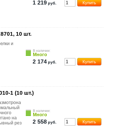
1 219
руб.
701, 10 шт.
елки и
В наличии:
Много
2 174
руб.
0-1 (10 шт.)
лазмотрона
симальный
В наличии:
ичного
Много
итано на
2 558
руб.
рывный рез