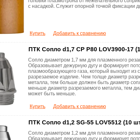
головки плазмотрона от нежелательного сопри
с насадкой. Служит опорной точкой фиксации 
Купить
Добавить к сравнению
ПТК Сопло d1,7 CP P80 LOV3900-17 (1
Сопло диаметром 1,7 мм для плазменного реза
Образовывает дежурную дугу и формирует пот
плазмообразующего газа, который выходит из 
разрезаемое изделие. Чем толще диаметр разр
металла, тем больше должен быть диаметр соп
меньше диаметр разрезаемого металла, тем ди
может быть меньше.
Купить
Добавить к сравнению
ПТК Сопло d1,2 SG-55 LOV5512 (10 шт
Сопло диаметром 1,2 мм для плазменного реза
Образовывает дежурную дугу и формирует пот