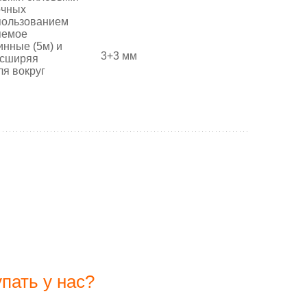
очных
спользованием
яемое
инные (5м) и
3+3 мм
асширяя
ля вокруг
упать у нас?