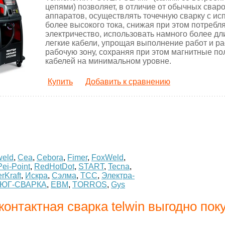
цепями) позволяет, в отличие от обычных свар
аппаратов, осуществлять точечную сварку с и
более высокого тока, снижая при этом потребл
электричество, использовать намного более дл
легкие кабели, упрощая выполнение работ и р
рабочую зону, сохраняя при этом магнитные по
кабелей на минимальном уровне.
Купить
Добавить к сравнению
weld
,
Cea
,
Cebora
,
Fimer
,
FoxWeld
,
Pei-Point
,
RedHotDot
,
START
,
Tecna
,
rKraft
,
Искра
,
Сэлма
,
ТСС
,
Электра-
ЮГ-СВАРКА
,
ЕВМ
,
TORROS
,
Gys
онтактная сварка telwin выгодно пок