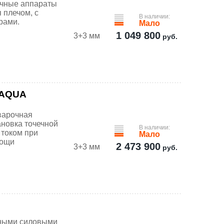
очные аппараты
 плечом, с
В наличии:
рами.
Мало
1 049 800
3+3 мм
руб.
 AQUA
варочная
ановка точечной
В наличии:
 током при
Мало
мощи
2 473 900
3+3 мм
руб.
ными силовыми