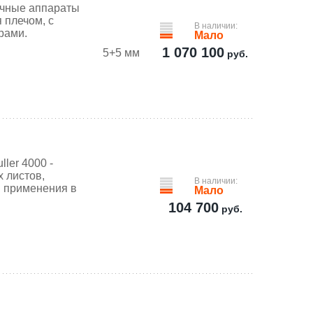
очные аппараты
 плечом, с
В наличии:
рами.
Мало
1 070 100
5+5 мм
руб.
ler 4000 -
 листов,
В наличии:
 применения в
Мало
104 700
руб.