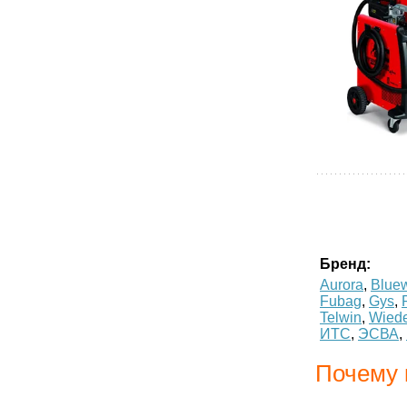
Бренд:
Aurora
,
Blue
Fubag
,
Gys
,
Telwin
,
Wiede
ИТС
,
ЭСВА
,
Почему к