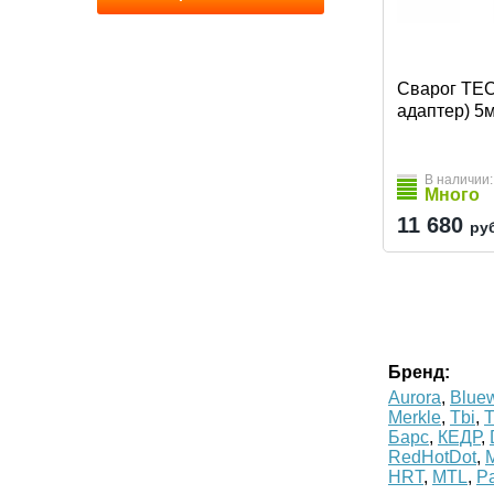
Сварог TEC
адаптер) 5
В наличии:
Много
11 680
ру
Бренд:
Aurora
,
Blue
Merkle
,
Tbi
,
T
Барс
,
КЕДР
,
RedHotDot
,
M
HRT
,
MTL
,
Pa