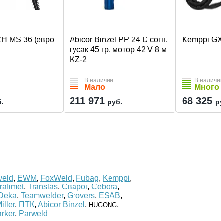
H MS 36 (евро
Abicor Binzel РР 24 D согн.
Kemppi GX
м
гусак 45 гр. мотор 42 V 8 м
KZ-2
В наличии:
В наличи
Мало
Много
211 971
68 325
б.
руб.
р
weld
,
EWM
,
FoxWeld
,
Fubag
,
Kemppi
,
rafimet
,
Translas
,
Сварог
,
Cebora
,
Deka
,
Teamwelder
,
Grovers
,
ESAB
,
iller
,
ПТК
,
Abicor Binzel
,
,
HUGONG
rker
,
Parweld