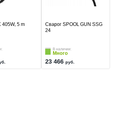
 405W, 5 m
Сварог SPOOL GUN SSG
24
и:
В наличии:
Много
23 466
уб.
руб.