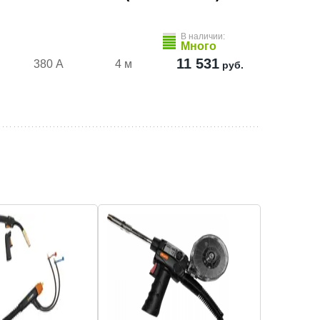
В наличии:
Много
11 531
380 А
4 м
руб.