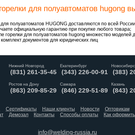
горелки для полуавтоматов hugong вы
 для полуавтоматов HUGONG доставляются по всей России
чаете официальную гарантию при покупке любого товара;
ле горелки для полуавтоматов hugong множество моделей д
комплект документов для юридических лиц
Нижний Новгород
Екатеринбург
Новосибирс
(831) 261-35-45
(343) 226-00-91
(383) 2
Ростов на Дону
Самара
Казань
(863) 209-85-29
(846) 229-51-89
(843) 2
я
Сертификаты
Наши клиенты
Новости
Оптовикам
ат
Демозал
Контакты
Способы оплаты
Как оформить
info@welding-russia.ru