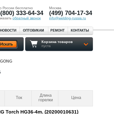
о России бесплатно
Москва
(800) 333-64-34
(499) 704-17-34
аказать
обратный звонок
info@welding-russia.ru
НОВОСТИ
ОПТОВИКАМ
РЕМОНТ
КОНТАКТЫ
Корзина товаров
пуста
HUGONG
G
Длина
Ток
Цена
горелки
G Torch HG36-4m. (20200010631)