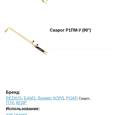
Сварог Р1ПМ-У (90°)
Бренд:
REDIUS
,
БАМЗ
,
Донмет
,
КОРД
,
РОАР
,
,
Сварог
ПТК
,
КЕДР
Использование:
для сварки