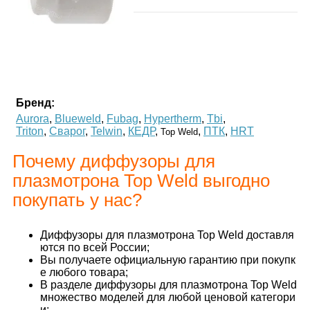
Бренд:
Aurora
,
Blueweld
,
Fubag
,
Hypertherm
,
Tbi
,
Triton
,
Сварог
,
Telwin
,
КЕДР
,
,
ПТК
,
HRT
Top Weld
Почему диффузоры для
плазмотрона Top Weld выгодно
покупать у нас?
Диффузоры для плазмотрона Top Weld доставля
ются по всей России;
Вы получаете официальную гарантию при покупк
е любого товара;
В разделе диффузоры для плазмотрона Top Weld
множество моделей для любой ценовой категори
и;