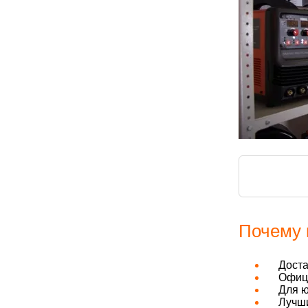
Почему 
Дост
Офици
Для ю
Лучши