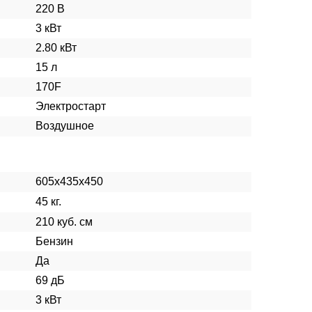
220 В
3 кВт
2.80 кВт
15 л
170F
Электростарт
Воздушное
605x435x450
45 кг.
210 куб. см
Бензин
Да
69 дБ
3 кВт