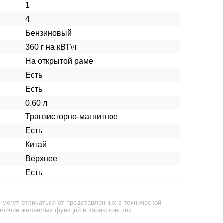
1
4
Бензиновый
360 г на кВТ\ч
На открытой раме
Есть
Есть
0.60 л
Транзисторно-магнитное
Есть
Китай
Верхнее
Есть
 могут отличаться от представленных в технической
аличие желаемых функций и характеристик.