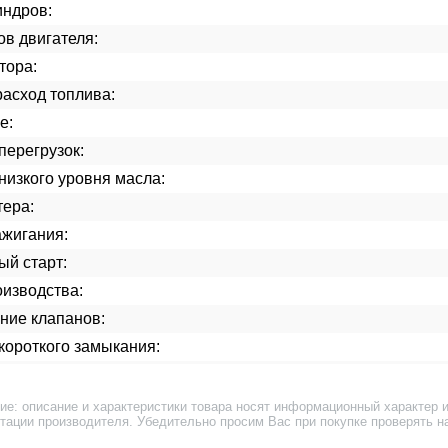
индров:
ов двигателя:
тора:
асход топлива:
е:
перегрузок:
низкого уровня масла:
тера:
ажигания:
ый старт:
изводства:
ние клапанов:
короткого замыкания:
ие: описание и характеристики товара носят информационный характер и
тации производителя. Убедительно просим Вас при покупке проверять н