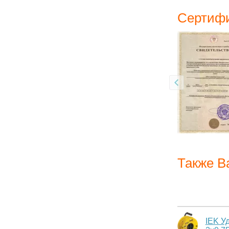
Сертифи
Также В
IEK У