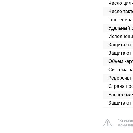
Число цил
Число такт
Тип генера
Удельный р
Исполнени
Защита от 
Защита от 
Объем кар
Система з
Реверсивн
Страна про
Расположе
Защита от 
*Вниман
докумен