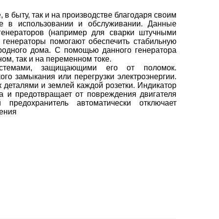
 в быту, так и на производстве благодаря своим
те в использовании и обслуживании. Данные
 генераторов (например для сварки штучными
е генераторы помогают обеспечить стабильную
ородного дома. С помощью данного генератора
ом, так и на переменном токе.
истемами, защищающими его от поломок.
ого замыкания или перегрузки электроэнергии.
 деталями и землей каждой розетки. Индикатор
ра и предотвращает от повреждения двигателя
 предохранитель автоматически отключает
чения