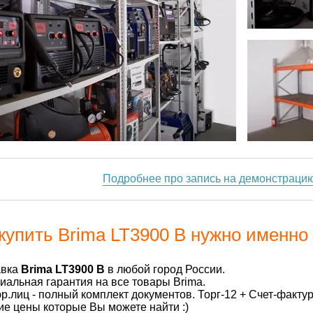
Подробнее про запись на демонстраци
купить Brima LT3900 В нужно именно 
авка
Brima LT3900 В
в любой город России.
альная гарантия на все товары Brima.
р.лиц - полный комплект документов. Торг-12 + Счет-факту
е цены которые Вы можете найти :)