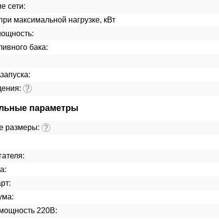
е сети:
ри максимальной нагрузке, кВт
мощность:
ивного бака:
\запуска:
дения:
?
льные параметры
е размеры:
?
гателя:
а:
рт:
ума:
мощность 220В: