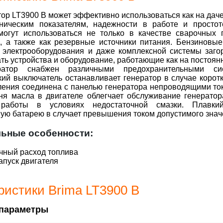
ор LT3900 B может эффективно использоваться как на даче,
ническим показателям, надежности в работе и просто
могут использоваться не только в качестве сварочных
), а также как резервные источники питания. Бензиновы
о электрооборудования и даже комплексной системы заг
ть устройства и оборудование, работающие как на постоянн
ератор снабжен различными предохранительными с
ий выключатель останавливает генератор в случае коротк
ения соединена с панелью генератора непроводящими ток
вня масла в двигателе облегчает обслуживание генерато
 работы в условиях недостаточной смазки. Плавкий
ую батарею в случает превышения током допустимого зна
ьные особенности:
чный расход топлива
апуск двигателя
ристики Brima LT3900 В
параметры