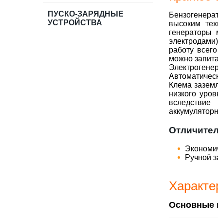
ПУСКО-ЗАРЯДНЫЕ
Бензогенерат
УСТРОЙСТВА
высоким тех
генераторы 
электродами
работу всег
можно запита
Электроген
Автоматическ
Клема заземл
низкого уро
вследствие
аккумуляторн
Отличител
Экономи
Ручной з
Характе
Основные 