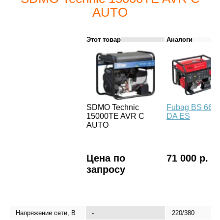
AUTO
Этот товар
Аналоги
SDMO Technic
Fubag BS 660
15000TE AVR C
DA ES
AUTO
Цена по
71 000 р.
запросу
Напряжение сети, В
-
220/380