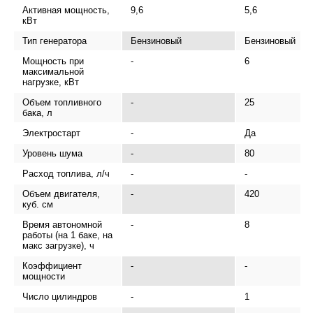
Активная мощность,
9,6
5,6
кВт
Тип генератора
Бензиновый
Бензиновый
Мощность при
-
6
максимальной
нагрузке, кВт
Объем топливного
-
25
бака, л
Электростарт
-
Да
Уровень шума
-
80
Расход топлива, л/ч
-
-
Объем двигателя,
-
420
куб. см
Время автономной
-
8
работы (на 1 баке, на
макс загрузке), ч
Коэффициент
-
-
мощности
Число цилиндров
-
1