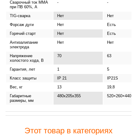
Сварочный ток MMA
-
-
при ПВ 60%, А
TIG-сварка
Нет
Нет
Форсаж дуги
Нет
Есть
Горячий старт
Нет
Есть
Антизалипание
Нет
Нет
электрода
Напряжение
70
63
холостого хода, В
Гарантия, лет
1
5
Класс защиты
IP 21
IP21S
Вес, кг
13
19,8
Габаритные
480x205x355
520×260×440
размеры, мм
Этот товар в категориях