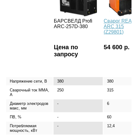
БАРСВЕЛД Profi
Сварог REAL
ARC-257D-380
ARC 315
(Z29801)
Цена по
54 600 р.
запросу
Напряжение сети, В
380
380
Сварочный ток MMA,
250
315
А
Диаметр электродов
-
6
макс, мм
ПВ, %
-
60
Потребляемая
-
12,4
мощность, кВт