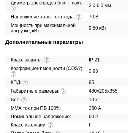
Диаметр электродов (min - max):
2,0-6,0 мм
?
Напряжение холостого хода:
70 В
?
Мощность при максимальной
9.50 кВт
нагрузке, кВт
Дополнительные параметры
Класс защиты:
IP 21
?
Коэффициент мощности (COS?):
0.93
?
КПД:
85
?
Габаритные размеры:
480x205x355
?
Вес:
13 кг.
?
ММА ток при ПВ 100%:
250 А
Номинальное напряжение:
60 В
Класс изоляции:
F
?