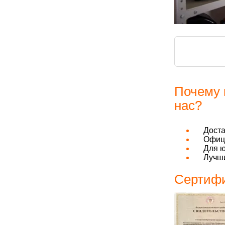
Почему 
нас?
Дост
Офици
Для ю
Лучши
Сертифи