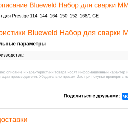
описание Blueweld Набор для сварки M
для Prestige 114, 144, 164, 150, 152, 168/1 GE
ристики Blueweld Набор для сварки 
льные параметры
изводства:
ие: описание и характеристики товара носят информационный характер и
тации производителя. Убедительно просим Вас при покупке проверять н
Поделиться с друзьями:
доставки