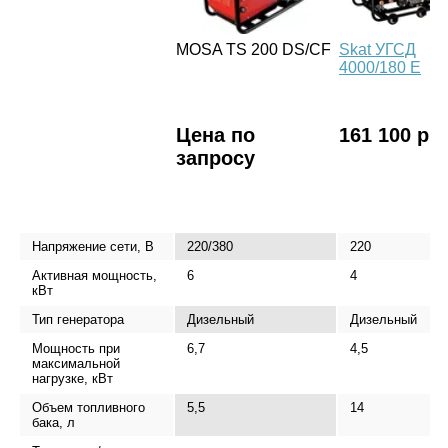
MOSA TS 200 DS/CF
Skat УГСД
4000/180 Е
Цена по
161 100 р.
запросу
Напряжение сети, В
220/380
220
Активная мощность,
6
4
кВт
Тип генератора
Дизельный
Дизельный
Мощность при
6,7
4,5
максимальной
нагрузке, кВт
Объем топливного
5,5
14
бака, л