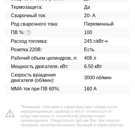
Термозащита:
Да
Сварочный ток:
20- А
Род сварочного тока:
Переменный
ПВ %:
100
?
Расход топлива:
245 г/кВт-ч
Розетка 220В:
Есть
Рабочий объем цилиндров, л:
406 л
Мощность двигателя, кВт:
6.50 кВт
Скорость вращения
3000 об/мин
двигателя (об/мин):
ММА ток при ПВ 60%:
160 А
*Внимание: описание и характеристики товара носят
информационный характер и могут отличаться от
представленных в технической документации
производителя. Убедительно просим Вас при покупке
проверять наличие желаемых функций и характеристик.