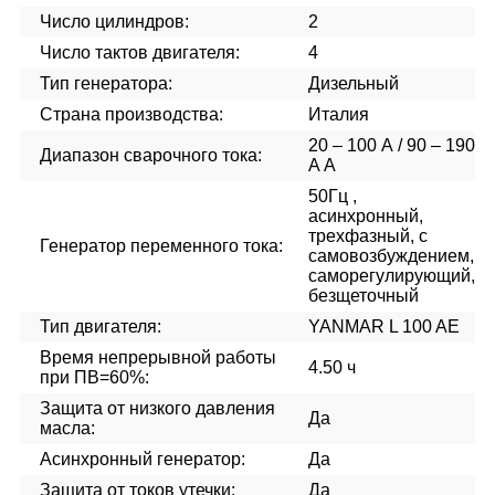
Число цилиндров:
2
Число тактов двигателя:
4
Тип генератора:
Дизельный
Страна производства:
Италия
20 – 100 А / 90 – 190
Диапазон сварочного тока:
A А
50Гц ,
асинхронный,
трехфазный, с
Генератор переменного тока:
самовозбуждением,
саморегулирующий,
безщеточный
Тип двигателя:
YANMAR L 100 AE
Время непрерывной работы
4.50 ч
при ПВ=60%:
Защита от низкого давления
Да
масла:
Асинхронный генератор:
Да
Защита от токов утечки:
Да