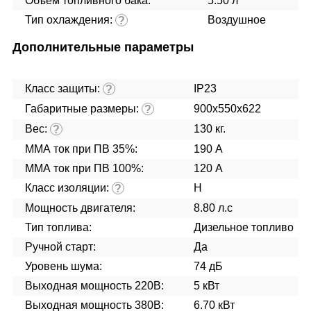
Объем топливного бака:
5.50 л
Тип охлаждения:
Воздушное
?
Дополнительные параметры
Класс защиты:
IP23
?
Габаритные размеры:
900x550x622
?
Вес:
130 кг.
?
ММА ток при ПВ 35%:
190 А
ММА ток при ПВ 100%:
120 А
Класс изоляции:
H
?
Мощность двигателя:
8.80 л.с
Тип топлива:
Дизельное топливо
Ручной старт:
Да
Уровень шума:
74 дБ
Выходная мощность 220В:
5 кВт
Выходная мощность 380В:
6.70 кВт