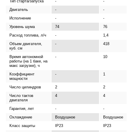
Тип старта/запуска
-
-
Двигатель
-
-
Исполнение
-
-
Уровень шума
74
76
Расход топлива, л/ч
-
1,4
Объем двигателя,
-
418
куб. см
Время автономной
-
10
работы (на 1 баке, на
макс загрузке), ч
Коэффициент
-
1
мощности
Число цилиндров
2
2
Число тактов
4
4
двигателя
Гарантия, лет
-
-
Охлаждение
Воздушное
Воздушное
Класс защиты
IP23
IP23