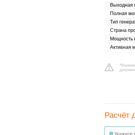
Выходная 
Полная мо
Тип генера
Страна про
Мощность п
Активная 
*Вниман
докумен
Расчёт 