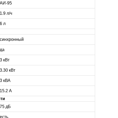
АИ-95
1.9 л/ч
6 л
синхронный
да
3 кВт
3.30 кВт
3 кВА
15.2 А
сти
75 дБ
есть