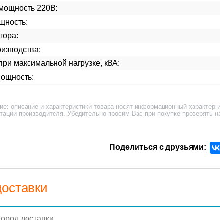
мощность 220В:
щность:
тора:
изводства:
ри максимальной нагрузке, кВА:
мощность:
ие: описание и характеристики товара носят информационный характер и
тации производителя. Убедительно просим Вас при покупке проверять н
Поделиться с друзьями:
доставки