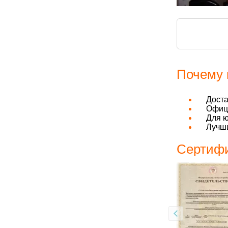
Почему 
Дост
Офици
Для ю
Лучши
Сертифи