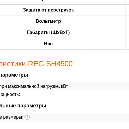
Защита от перегрузок
Вольтметр
Габариты (ШхВхГ)
Вес
ристики REG SH4500
параметры
ри максимальной нагрузке, кВт
мощность:
льные параметры
е размеры:
?