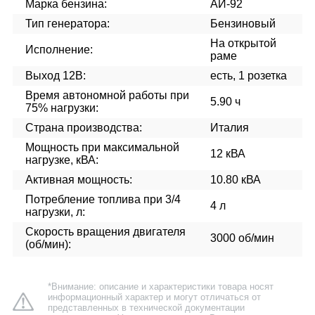
Марка бензина:
АИ-92
Тип генератора:
Бензиновый
На открытой
Исполнение:
раме
Выход 12В:
есть, 1 розетка
Время автономной работы при
5.90 ч
75% нагрузки:
Страна производства:
Италия
Мощность при максимальной
12 кВА
нагрузке, кВА:
Активная мощность:
10.80 кВА
Потребление топлива при 3/4
4 л
нагрузки, л:
Скорость вращения двигателя
3000 об/мин
(об/мин):
*Внимание: описание и характеристики товара носят
информационный характер и могут отличаться от
представленных в технической документации