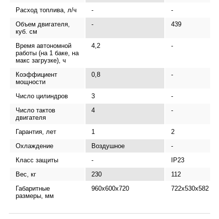
Расход топлива, л/ч
-
-
Объем двигателя,
-
439
куб. см
Время автономной
4,2
-
работы (на 1 баке, на
макс загрузке), ч
Коэффициент
0,8
-
мощности
Число цилиндров
3
-
Число тактов
4
-
двигателя
Гарантия, лет
1
2
Охлаждение
Воздушное
-
Класс защиты
-
IP23
Вес, кг
230
112
Габаритные
960x600x720
722x530x582
размеры, мм