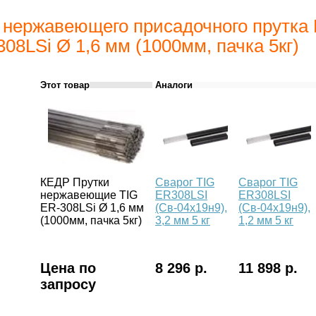
 нержавеющего присадочного прутк
08LSi Ø 1,6 мм (1000мм, пачка 5кг)
Этот товар
Аналоги
КЕДР Прутки
Сварог TIG
Сварог TIG
нержавеющие TIG
ER308LSI
ER308LSI
ER-308LSi Ø 1,6 мм
(Св-04х19н9),
(Св-04х19н9),
(1000мм, пачка 5кг)
3,2 мм 5 кг
1,2 мм 5 кг
Цена по
8 296 р.
11 898 р.
запросу