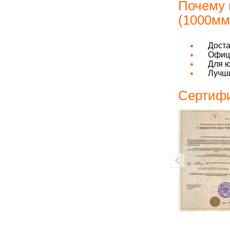
Почему 
(1000мм,
Дост
Офици
Для ю
Лучши
Сертифи