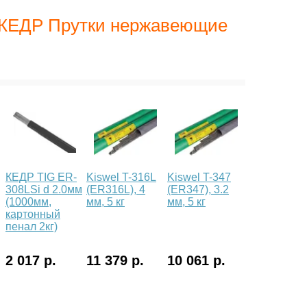
а КЕДР Прутки нержавеющие
КЕДР TIG ER-
Kiswel T-316L
Kiswel T-347
308LSi d 2.0мм
(ER316L), 4
(ER347), 3.2
(1000мм,
мм, 5 кг
мм, 5 кг
картонный
пенал 2кг)
2 017 р.
11 379 р.
10 061 р.