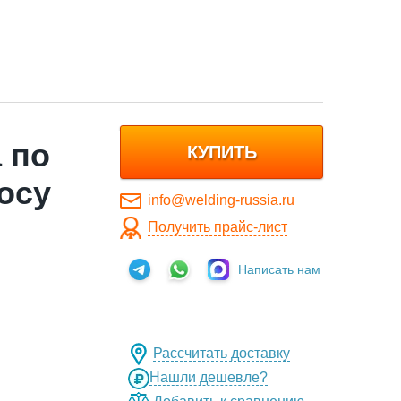
 по
КУПИТЬ
осу
info@welding-russia.ru
Получить прайс-лист
Написать нам
Рассчитать доставку
Нашли дешевле?