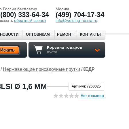
о России бесплатно
Москва
(800) 333-64-34
(499) 704-17-34
аказать
обратный звонок
info@welding-russia.ru
НОВОСТИ
ОПТОВИКАМ
РЕМОНТ
КОНТАКТЫ
Корзина товаров
пуста
/
Нержавеющие присадочные прутки
/
КЕДР
SI Ø 1,6 ММ
Артикул: 7260025
Нет отзывов