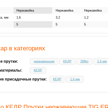
Нержавейка
Нержавейка
Нержавейка
ка, мм
1,6
3,2
1,2
5
5
5
ар в категориях
е прутки:
нержавеющие
КЕДР
308lsi
1.6 мм
материалы:
КЕДР
е присадочные прутки:
КЕДР
1.6 мм
о КЕДР Прутки нержавеющие TIG ER-