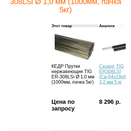
308LSi Ø 1,0 мм (1000мм, пачка
5кг)
Этот товар
Аналоги
КЕДР Прутки
Сварог TIG
нержавеющие TIG
ER308LSI
ER-308LSi Ø 1,0 мм
(Св-04х19н9),
(1000мм, пачка 5кг)
3,2 мм 5 кг
Цена по
8 296 р.
запросу