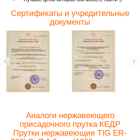
Сертификаты и учредительные
документы
Аналоги нержавеющего
присадочного прутка КЕДР
Прутки нержавеющие TIG ER-