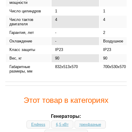
мощности
Число цилиндров
1
1
Число тактов
4
4
двигателя
Гарантия, лет
-
2
Охлаждение
-
Воздушное
Класс защиты
IP23
IP23
Вес, кг
90
90
Габаритные
832х513х570
700х530х570
размеры, мм
Этот товар в категориях
Генераторы:
Endress
6,5 кВт
трехфазные