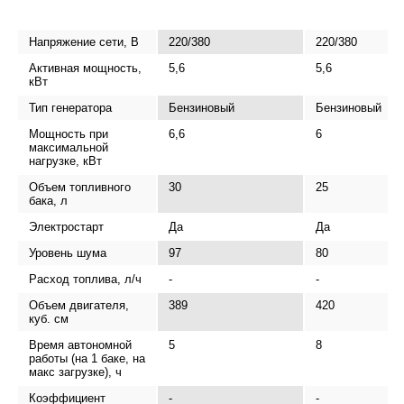
Напряжение сети, В
220/380
220/380
Активная мощность,
5,6
5,6
кВт
Тип генератора
Бензиновый
Бензиновый
Мощность при
6,6
6
максимальной
нагрузке, кВт
Объем топливного
30
25
бака, л
Электростарт
Да
Да
Уровень шума
97
80
Расход топлива, л/ч
-
-
Объем двигателя,
389
420
куб. см
Время автономной
5
8
работы (на 1 баке, на
макс загрузке), ч
Коэффициент
-
-