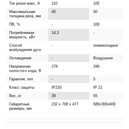
Ток резки макс, А
110
105
Максимальная
40
50
толщина реза, мм
ПВ, %
-
100
Потребляемая
14,3
-
-
мощность, кВт
Способ
-
пневмоподжиг
возбуждения дуги
Охлаждение
-
Воздушное
Напряжение
278
290
холостого хода, В
Гарантия, лет
-
5
Класс защиты
IP23S
IP 21
-
Вес, кг
39
55
Габаритные
232 x 708 x 477
580x300x600
размеры, мм