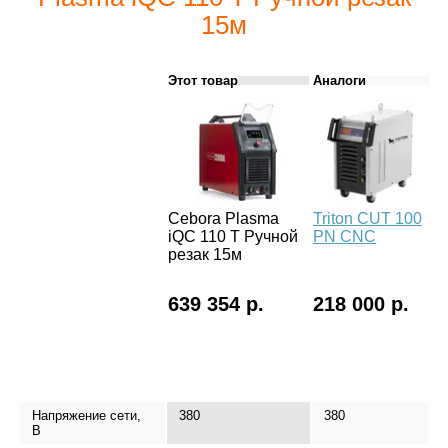
15м
Этот товар
Аналоги
Cebora Plasma
Triton CUT 100
Tr
iQC 110 T Ручной
PN CNC
P
резак 15м
639 354 р.
218 000 р.
2
Напряжение сети,
380
380
В