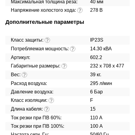
Максимальная толщина реза:
40 мм
Напряжение холостого хода:
278 В
?
Дополнительные параметры
Класс защиты:
IP23S
?
Потребляемая мощность:
14.30 кВА
?
Артикул:
602.2
Габаритные размеры:
232 x 708 x 477
?
Вес:
39 кг.
?
Расход воздуха:
295 л/мин
Давление воздуха:
6 Бар
Класс изоляции:
F
?
Длина кабеля:
15
?
Ток резки при ПВ 60%:
110 А
Ток резки при ПВ 100%:
100 А
Частота сети, Гц:
50/60 Гц