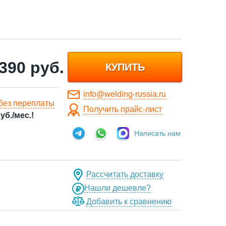
 390
руб.
КУПИТЬ
info@welding-russia.ru
без переплаты
Получить прайс-лист
уб./мес.!
Написать нам
Рассчитать доставку
Нашли дешевле?
Добавить к сравнению