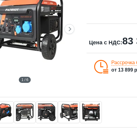
83
Цена с НДС:
Рассрочка 
от
13 899
р
1 / 6