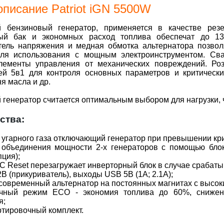
описание Patriot iGN 5500W
 бензиновый генератор, применяется в качестве резе
ный бак и экономных расход топлива обеспечат до 1
тель напряжения и медная обмотка альтернатора позво
для использования с мощным электроинструментом. Св
ементы управления от механических повреждений. Ро
ей 5в1 для контроля основных параметров и критических
я масла и др.
генератор считается оптимальным выбором для нагрузки, ч
ства:
 угарного газа отключающий генератор при превышении кри
 объединения мощности 2-х генераторов с помощью бло
пция);
С Reset перезагружает инверторный блок в случае срабаты
В (прикуриватель), выходы USB 5В (1А; 2.1А);
овременный альтернатор на постоянных магнитах с высок
чный режим ECO - экономия топлива до 60%, снижен
я;
тировочный комплект.