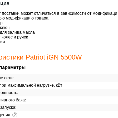
ация
 поставки может отличаться в зависимости от модификации
юю модификацию товара
ор
 ключ
для залива масла
 колес и ручек
ция
ристики Patriot iGN 5500W
параметры
е сети:
ри максимальной нагрузке, кВт
мощность:
ивного бака:
\запуска:
дения:
?