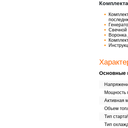
Комплект
Комплект
последн
Генерат
Свечной
Воронка 
Комплект
Инструк
Характе
Основные 
Напряжени
Мощность п
Активная 
Объем топл
Тип старта
Тип охлаж