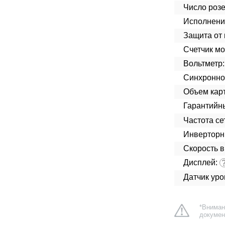
Число розе
Исполнени
Защита от 
Счетчик мо
Вольтметр:
Синхроннос
Объем кар
Гарантийн
Частота сет
Инверторн
Скорость в
Дисплей:
Датчик ур
*Вниман
докумен