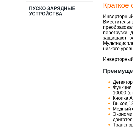
Краткое 
ПУСКО-ЗАРЯДНЫЕ
УСТРОЙСТВА
Инверторный
Вместитель
преобразова
перегрузки 
защищают эл
Мультидиспл
низкого уровн
Инверторный 
Преимуще
Детектор
Функция
10000 (о
Кнопка А
Выход 12
Медный с
Экономи
двигател
Транспор