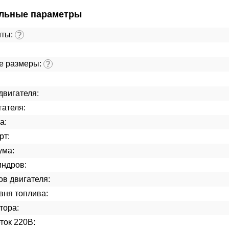
льные параметры
иты:
?
е размеры:
?
двигателя:
гателя:
а:
рт:
ума:
индров:
ов двигателя:
вня топлива:
тора:
ток 220В: