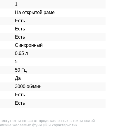
1
На открытой раме
Есть
Есть
Есть
Синхронный
0.65 л
5
50 Гц
Да
3000 об/мин
Есть
Есть
 могут отличаться от представленных в технической
аличие желаемых функций и характеристик.