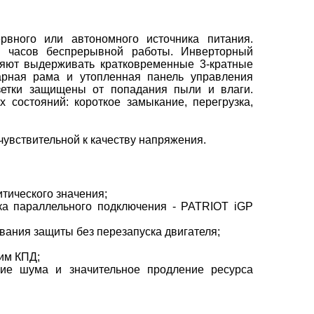
рвного или автономного источника питания.
3 часов беспрерывной работы. Инверторный
ляют выдерживать кратковременные 3-кратные
арная рама и утопленная панель управления
зетки защищены от попадания пыли и влаги.
 состояний: короткое замыкание, перегрузка,
увствительной к качеству напряжения.
тического значения;
ка параллельного подключения - PATRIOT iGP
вания защиты без перезапуска двигателя;
им КПД;
ие шума и значительное продление ресурса