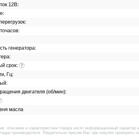
ток 12В:
е:
перегрузок:
точасов:
ть генератора:
тера:
ый срок:
?
и, Гц:
ый:
ращения двигателя (об/мин):
?
овня масла
ие: описание и характеристики товара носят информационный характер и
тации производителя. Убедительно просим Вас при покупке проверять н