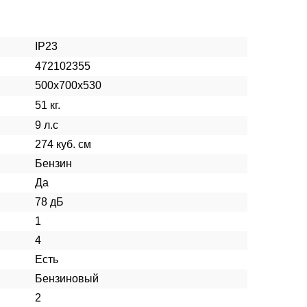
IP23
472102355
500х700х530
51 кг.
9 л.с
274 куб. см
Бензин
Да
78 дБ
1
4
Есть
Бензиновый
2