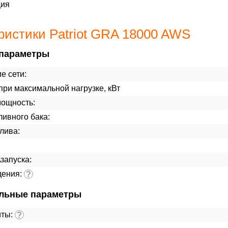
ция
ристики Patriot GRA 18000 AWS
параметры
е сети:
ри максимальной нагрузке, кВт
мощность:
ивного бака:
лива:
\запуска:
дения:
?
льные параметры
иты:
?