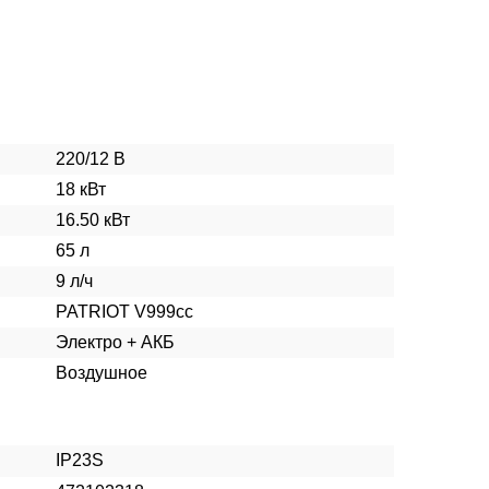
220/12 В
18 кВт
16.50 кВт
65 л
9 л/ч
PATRIOT V999cc
Электро + АКБ
Воздушное
IP23S