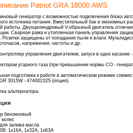
описание Patriot GRA 18000 AWS
новый генератор с возможностью подключения блока автом
ого источника питания. Вместительный бак и экономных ра
 работы. Двухцилиндровый V-образный двигатель отличае
ции. Сварная рама и утопленная панель управления защи
 Розетки защищены от попадания пыли и влаги. Мультидис
оточасов, напряжения, частоты и др.
онтроллер управления двигателем, запуск в одно касание -
ктором угарного газа (при превышении нормы CO - генера
ная подготовка к работе в автоматическом режиме совмес
GR 3015W - 474002325 (опция).
ка альтернатора.
ация
ор бензиновый
 колес
для залива масла
0В: 1х16А, 1х32А, 1х63А