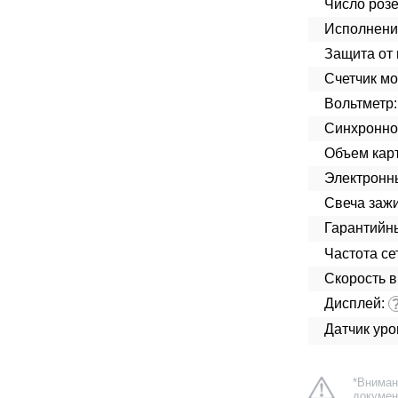
Число розе
Исполнени
Защита от 
Счетчик мо
Вольтметр:
Синхроннос
Объем кар
Электронн
Свеча зажи
Гарантийн
Частота сет
Скорость в
Дисплей:
Датчик ур
*Вниман
докумен