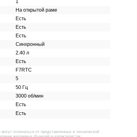
1
На открытой раме
Есть
Есть
Есть
Синхронный
2.40 л
Есть
F7RTC
5
50 Гц
3000 об/мин
Есть
Есть
 могут отличаться от представленных в технической
аличие желаемых функций и характеристик.