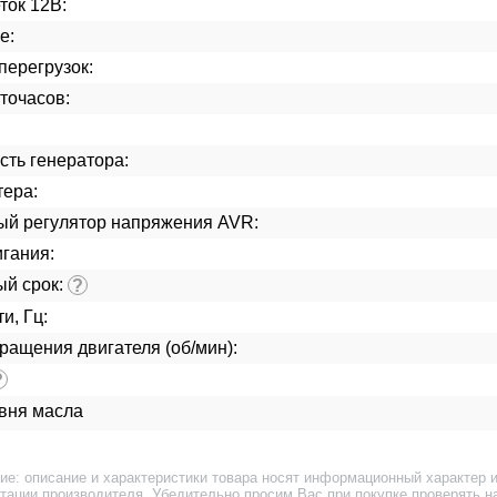
ток 12В:
е:
перегрузок:
точасов:
ть генератора:
тера:
ый регулятор напряжения AVR:
гания:
ый срок:
?
и, Гц:
ращения двигателя (об/мин):
?
овня масла
ие: описание и характеристики товара носят информационный характер и
тации производителя. Убедительно просим Вас при покупке проверять н