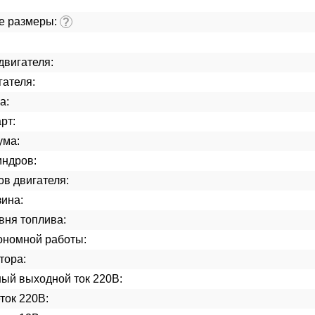
е размеры:
?
двигателя:
гателя:
а:
рт:
ума:
индров:
ов двигателя:
ина:
вня топлива:
ономной работы:
тора:
ый выходной ток 220В:
ток 220В: