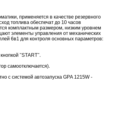
атики, применяется в качестве резервного
сход топлива обеспечат до 10 часов
тся комплактным размером, низким уровнем
щают элементы управления от механических
плей 6в1 для контроля основных параметров:
 кнопкой "START".
тор самоотключается).
тно с системой автозапуска GPA 1215W -