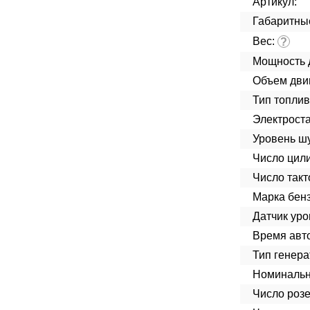
Артикул:
Габаритны
Вес:
?
Мощность 
Объем дви
Тип топлив
Электроста
Уровень ш
Число цил
Число такт
Марка бенз
Датчик уро
Время авт
Тип генера
Номинальн
Число розе