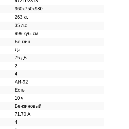
472102318
960х750х980
263 кг.
35 л.с
999 куб. см
Бензин
Да
75 дБ
2
4
АИ-92
Есть
10 ч
Бензиновый
71.70 А
4