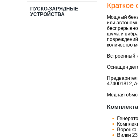
Краткое 
ПУСКО-ЗАРЯДНЫЕ
УСТРОЙСТВА
Мощный бензи
или автономн
беспрерывной
шума и вибра
повреждений.
количество м
Встроенный к
Оснащен дете
Предваритель
474001812, A
Медная обмот
Комплект
Генерат
Комплект
Воронка 
Вилки 23