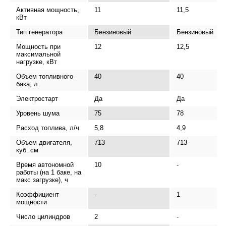
Активная мощность,
11
11,5
кВт
Тип генератора
Бензиновый
Бензиновый
Мощность при
12
12,5
максимальной
нагрузке, кВт
Объем топливного
40
40
бака, л
Электростарт
Да
Да
Уровень шума
75
78
Расход топлива, л/ч
5,8
4,9
Объем двигателя,
713
713
куб. см
Время автономной
10
-
работы (на 1 баке, на
макс загрузке), ч
Коэффициент
-
1
мощности
Число цилиндров
2
-