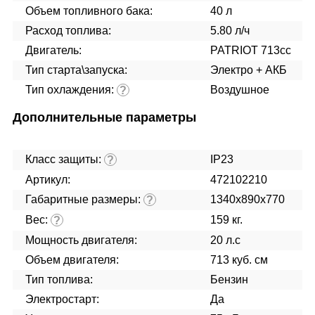
Объем топливного бака:
40 л
Расход топлива:
5.80 л/ч
Двигатель:
PATRIOT 713cc
Тип старта\запуска:
Электро + АКБ
Тип охлаждения:
Воздушное
?
Дополнительные параметры
Класс защиты:
IP23
?
Артикул:
472102210
Габаритные размеры:
1340х890х770
?
Вес:
159 кг.
?
Мощность двигателя:
20 л.с
Объем двигателя:
713 куб. см
Тип топлива:
Бензин
Электростарт:
Да