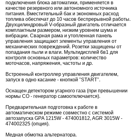
подключения блока автоматики, применяется в
качестве резервного или автономного источника
питания. Вместительный бак и экономных расход
топлива обеспечат до 10 часов беспрерывной работы.
Двухцилиндровый V-образный двигатель отличается
комплактным размером, низким уровнем шума и
вибрации. Сварная рама и утопленная панель
управления защищают элементы управления от
механических повреждений. Розетки защищены от
попадания пыли и влаги. Мультидисплей 6в1 для
контроля основных параметров: количество
моточасов, напряжения, частоты и др.
Встроенный контроллер управления двигателем,
запуск в одно касание - кнопкой "START".
Оснащен детектором угарного газа (при превышении
нормы CO - генератор самоотключается).
Предварительная подготовка к работе в
автоматическом режиме совместно с системой
автозапуска GPA 1215W - 474001812, AGR 3015W -
474002325 (опция).
Медная обмотка альтернатора.