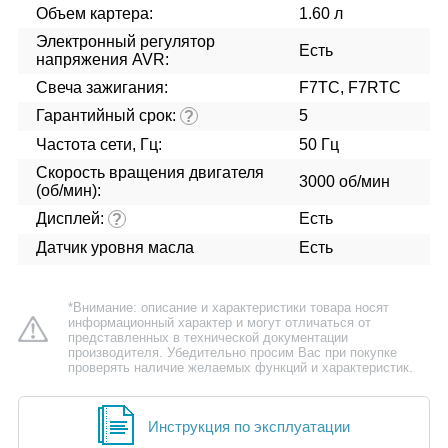
Объем картера:
1.60 л
Электронный регулятор
Есть
напряжения AVR:
Свеча зажигания:
F7ТС, F7RTC
Гарантийный срок:
5
?
Частота сети, Гц:
50 Гц
Скорость вращения двигателя
3000 об/мин
(об/мин):
Дисплей:
Есть
?
Датчик уровня масла
Есть
*Внимание: описание и характеристики товара носят
информационный характер и могут отличаться от
представленных в технической документации
производителя. Убедительно просим Вас при покупке
проверять наличие желаемых функций и характеристик.
Инструкция по эксплуатации