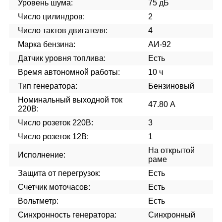
Уровень шума:
75 дБ
Число цилиндров:
2
Число тактов двигателя:
4
Марка бензина:
АИ-92
Датчик уровня топлива:
Есть
Время автономной работы:
10 ч
Тип генератора:
Бензиновый
Номинальный выходной ток
47.80 А
220В:
Число розеток 220В:
3
Число розеток 12В:
1
На открытой
Исполнение:
раме
Защита от перегрузок:
Есть
Счетчик моточасов:
Есть
Вольтметр:
Есть
Синхронность генератора:
Синхронный