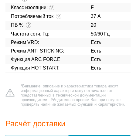
Класс изоляции:
F
?
Потребляемый ток:
37 А
?
ПВ %:
20
?
Частота сети, Гц:
50/60 Гц
Режим VRD:
Есть
Режим ANTI STICKING:
Есть
Функция ARC FORCE:
Есть
Функция HOT START:
Есть
*Внимание: описание и характеристики товара носят
информационный характер и могут отличаться от
представленных в технической документации
производителя. Убедительно просим Вас при покупке
проверять наличие желаемых функций и характеристик.
Расчёт доставки