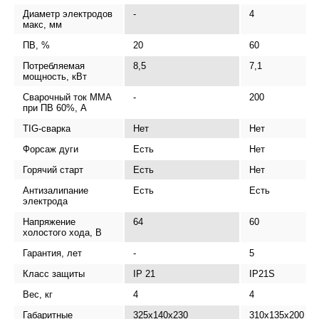
Диаметр электродов
-
4
макс, мм
ПВ, %
20
60
Потребляемая
8,5
7,1
мощность, кВт
Сварочный ток MMA
-
200
при ПВ 60%, А
TIG-сварка
Нет
Нет
Форсаж дуги
Есть
Нет
Горячий старт
Есть
Нет
Антизалипание
Есть
Есть
электрода
Напряжение
64
60
холостого хода, В
Гарантия, лет
-
5
Класс защиты
IP 21
IP21S
Вес, кг
4
4
Габаритные
325х140х230
310x135x200