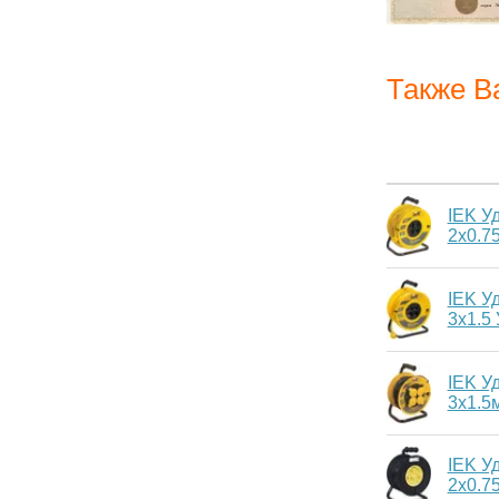
Также В
IEK У
2х0.7
IEK У
3x1.5
IEK У
3х1.5
IEK У
2х0.7