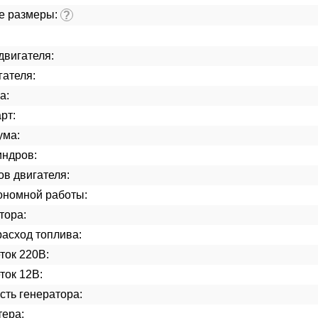
е размеры:
?
двигателя:
гателя:
а:
рт:
ума:
индров:
ов двигателя:
ономной работы:
тора:
асход топлива:
ток 220В:
ток 12В:
ть генератора:
тера: