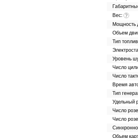
Габаритны
Вес:
?
Мощность 
Объем дви
Тип топлив
Электроста
Уровень ш
Число цил
Число такт
Время авт
Тип генера
Удельный р
Число розе
Число розе
Синхроннос
Объем кар