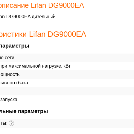
описание Lifan DG9000EA
fan-DG9000EA дизельный.
ристики Lifan DG9000EA
параметры
е сети:
ри максимальной нагрузке, кВт
мощность:
ивного бака:
\запуска:
льные параметры
иты:
?