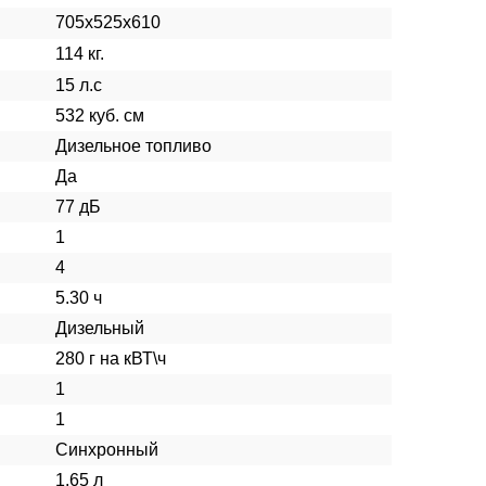
705х525х610
114 кг.
15 л.с
532 куб. см
Дизельное топливо
Да
77 дБ
1
4
5.30 ч
Дизельный
280 г на кВТ\ч
1
1
Синхронный
1.65 л