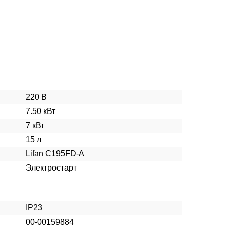
220 В
7.50 кВт
7 кВт
15 л
Lifan C195FD-A
Электростарт
IP23
00-00159884