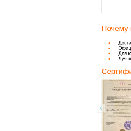
Почему 
Дост
Офици
Для ю
Лучши
Сертифи