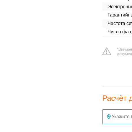
Электронн
Гарантийн
Частота сет
Число фаз:
*Вниман
докумен
Расчёт 