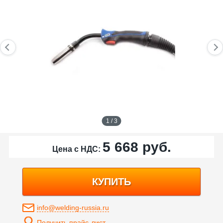
1 / 3
5 668
руб.
Цена с НДС:
КУПИТЬ
info@welding-russia.ru
Получить прайс-лист