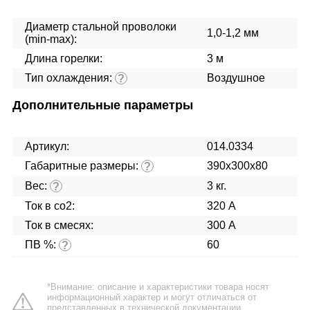
Диаметр стальной проволоки
1,0-1,2 мм
(min-max):
Длина горелки:
3 м
Тип охлаждения:
Воздушное
?
Дополнительные параметры
Артикул:
014.0334
Габаритные размеры:
390х300х80
?
Вес:
3 кг.
?
Ток в co2:
320 А
Ток в смесях:
300 А
ПВ %:
60
?
*Внимание: описание и характеристики товара носят
информационный характер и могут отличаться от
представленных в технической документации