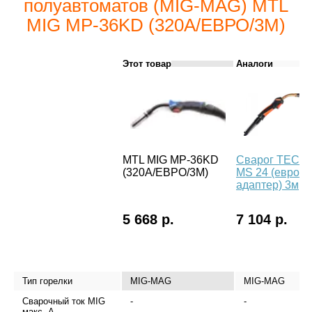
полуавтоматов (MIG-MAG) MTL
MIG MP-36KD (320А/ЕВРО/3М)
Этот товар
Аналоги
MTL MIG MP-36KD
Сварог TECH
(320А/ЕВРО/3М)
MS 24 (евро
адаптер) 3м
5 668 р.
7 104 р.
Тип горелки
MIG-MAG
MIG-MAG
Сварочный ток MIG
-
-
макс, А