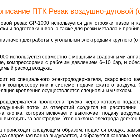
описание ПТК Резак воздушно-дуговой (
говой резак GP-1000 используется для строжки пазов и к
отки и подготовки швов, а также для резки металла и проби
назначен для работы с угольными электродами круглого (от
000 используется совместно с мощными сварочными аппар
е, компрессорами с рабочим давлением 6–10 бар, и обе
димый расход воздуха.
тоит из специального электрододержателя, сварочного 
я к компрессору или к системе подачи сжатого воздуха.
оляция крепления осуществляется специальным чехлом.
трододержателя проложена трубка, через которую подает
Воздушный поток из отверстий сходится на расстоянии
а кнопка, которая включает и выключает подачу воздуха.
н выходить за электродом. Угол наклона электрода должен б
 происходит следующим образом: подается воздух, замык
ха сварочная ванна выдувается, и образуется канавка не