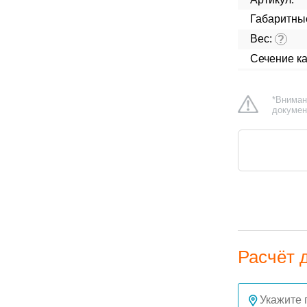
Габаритны
Вес:
?
Сечение ка
*Вниман
докумен
Расчёт 