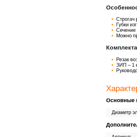
Особеннос
Строгач 
Губки из
Сечение 
Можно пр
Комплекта
Резак во
ЗИП – 1 
Руководс
Характе
Основные 
Диаметр эл
Дополните
Артикул: