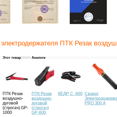
 электродержателя ПТК Резак воздушн
Этот товар
Аналоги
ПТК Резак
ПТК Резак
КЕДР С- 600
Сварог
воздушно-
воздушно-
Электрододержа
дуговой
дуговой
PRO 300 А
(строгач) GP-
(строгач)
1000
GP-600