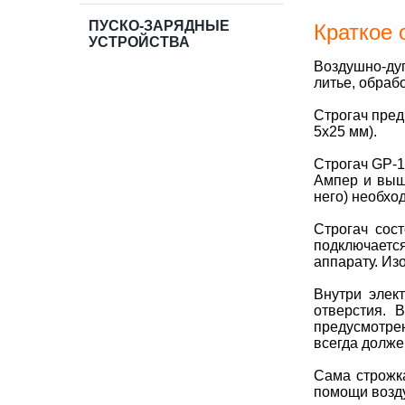
ПУСКО-ЗАРЯДНЫЕ
Краткое 
УСТРОЙСТВА
Воздушно-ду
литье, обраб
Строгач пред
5х25 мм).
Строгач GP-1
Ампер и выш
него) необхо
Строгач сос
подключаетс
аппарату. Из
Внутри элек
отверстия. 
предусмотрен
всегда долже
Сама строжка
помощи возду