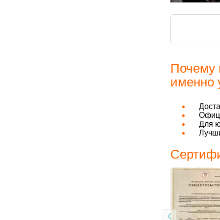
Почему 
именно 
Дост
Офици
Для ю
Лучши
Сертифи