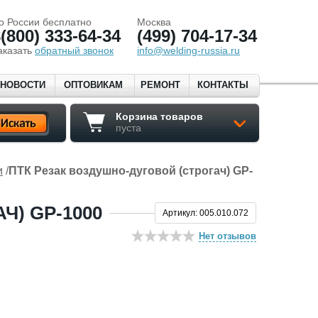
о России бесплатно
Москва
(800) 333-64-34
(499) 704-17-34
аказать
обратный звонок
info@welding-russia.ru
НОВОСТИ
ОПТОВИКАМ
РЕМОНТ
КОНТАКТЫ
Корзина товаров
пуста
и
/
ПТК Резак воздушно-дуговой (строгач) GP-
Ч) GP-1000
Артикул: 005.010.072
Нет отзывов