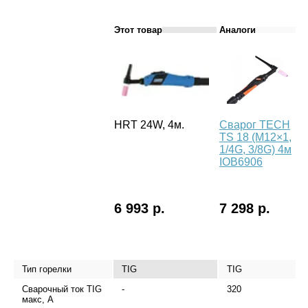
Этот товар
Аналоги
HRT 24W, 4м.
Сварог TECH
С
TS 18 (M12×1,
T
1/4G, 3/8G) 4м
2
IOB6906
4
6 993 р.
7 298 р.
7
Тип горелки
TIG
TIG
Сварочный ток TIG
-
320
макс, А