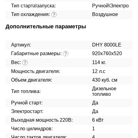
Тип старта\запуска:
Ручной\Электро
Тип охлаждения:
Воздушное
?
Дополнительные параметры
Артикул:
DHY 8000LE
Габаритные размеры:
920x760x520
?
Вес:
114 кг.
?
Мощность двигателя:
12 л.с
Объем двигателя:
430 куб. см
Дизельное
Тип топлива:
топливо
Ручной старт:
Да
Электростарт:
Да
Выходная мощность 220В:
6 кВт
Число цилиндров:
1
Число тактов двигателя:
4