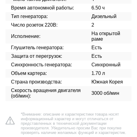
Время автономной работы:
6.50 ч
Тип генератора:
Дизельный
Число розеток 220В:
2
На открытой
Исполнение:
раме
Глушитель генератора:
Есть
Защита от перегрузок:
Есть
Синхронность генератора:
Синхронный
Объем картера:
1.70 л
Страна производства:
Южная Корея
Скорость вращения двигателя
3000 об/мин
(об/мин):
*Внимание: описание и характеристики товара носят
информационный характер и могут отличаться от
представленных в технической документации
производителя. Убедительно просим Вас при покупке
проверять наличие желаемых функций и характеристик.