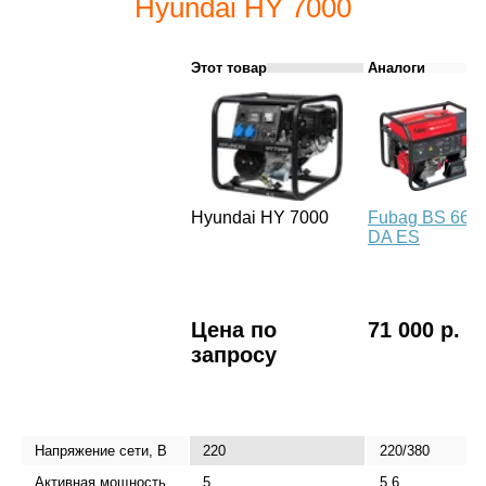
Hyundai HY 7000
Этот товар
Аналоги
Hyundai HY 7000
Fubag BS 660
DA ES
Цена по
71 000 р.
запросу
Напряжение сети, В
220
220/380
Активная мощность,
5
5,6