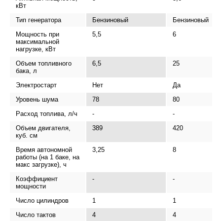
кВт
Тип генератора
Бензиновый
Бензиновый
Мощность при
5,5
6
максимальной
нагрузке, кВт
Объем топливного
6,5
25
бака, л
Электростарт
Нет
Да
Уровень шума
78
80
Расход топлива, л/ч
-
-
Объем двигателя,
389
420
куб. см
Время автономной
3,25
8
работы (на 1 баке, на
макс загрузке), ч
Коэффициент
-
-
мощности
Число цилиндров
1
1
Число тактов
4
4