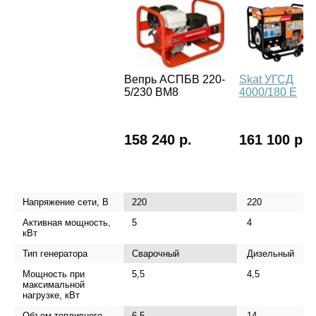
Вепрь АСПБВ 220-
Skat УГСД
5/230 ВМ8
4000/180 Е
158 240 р.
161 100 р.
Напряжение сети, В
220
220
Активная мощность,
5
4
кВт
Тип генератора
Сварочный
Дизельный
Мощность при
5,5
4,5
максимальной
нагрузке, кВт
Объем топливного
6,5
14