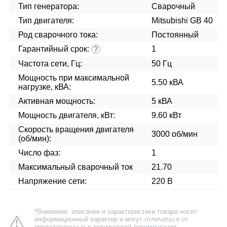
Тип генератора:
Сварочный
Тип двигателя:
Mitsubishi GВ 40
Род сварочного тока:
Постоянный
Гарантийный срок:
1
?
Частота сети, Гц:
50 Гц
Мощность при максимальной
5.50 кВА
нагрузке, кВА:
Активная мощность:
5 кВА
Мощность двигателя, кВт:
9.60 кВт
Скорость вращения двигателя
3000 об/мин
(об/мин):
Число фаз:
1
Максимальный сварочный ток
21.70
Напряжение сети:
220 В
*Внимание: описание и характеристики товара носят
информационный характер и могут отличаться от
представленных в технической документации