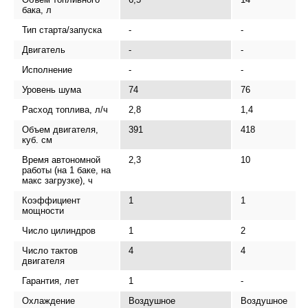
бака, л
Тип старта/запуска
-
-
Двигатель
-
-
Исполнение
-
-
Уровень шума
74
76
Расход топлива, л/ч
2,8
1,4
Объем двигателя,
391
418
куб. см
Время автономной
2,3
10
работы (на 1 баке, на
макс загрузке), ч
Коэффициент
1
1
мощности
Число цилиндров
1
2
Число тактов
4
4
двигателя
Гарантия, лет
1
-
Охлаждение
Воздушное
Воздушное