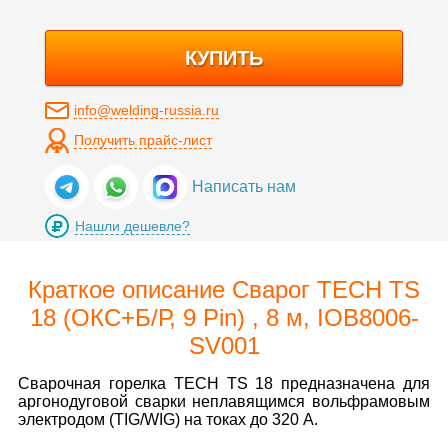
КУПИТЬ
info@welding-russia.ru
Получить прайс-лист
Написать нам
Нашли дешевле?
Краткое описание Сварог TECH TS
18 (ОКС+Б/Р, 9 Pin) , 8 м, IOB8006-
SV001
Сварочная горелка TECH TS 18 предназначена для
аргонодуговой сварки неплавящимся вольфрамовым
электродом (TIG/WIG) на токах до 320 А.