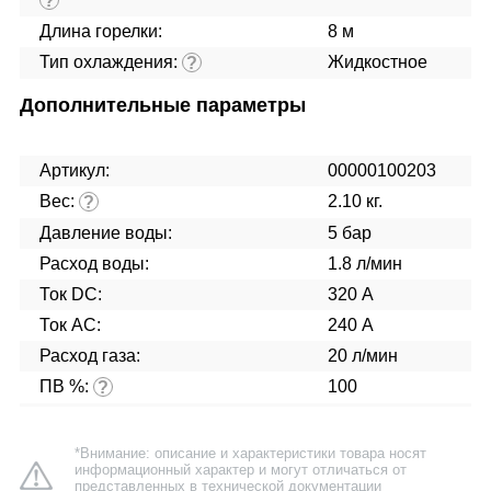
?
Длина горелки:
8 м
Тип охлаждения:
Жидкостное
?
Дополнительные параметры
Артикул:
00000100203
Вес:
2.10 кг.
?
Давление воды:
5 бар
Расход воды:
1.8 л/мин
Ток DC:
320 А
Ток AC:
240 А
Расход газа:
20 л/мин
ПВ %:
100
?
*Внимание: описание и характеристики товара носят
информационный характер и могут отличаться от
представленных в технической документации