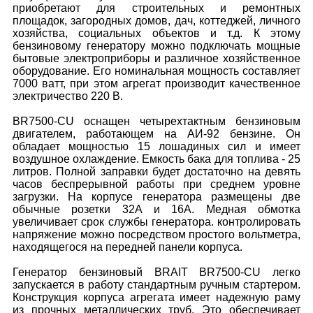
приобретают для строительных и ремонтных
площадок, загородных домов, дач, коттеджей, личного
хозяйства, социальных объектов и т.д. К этому
бензиновому генератору можно подключать мощные
бытовые электроприборы и различное хозяйственное
оборудование. Его номинальная мощность составляет
7000 ватт, при этом агрегат производит качественное
электричество 220 В.
BR7500-CU оснащен четырехтактным бензиновым
двигателем, работающем на АИ-92 бензине. Он
обладает мощностью 15 лошадиных сил и имеет
воздушное охлаждение. Емкость бака для топлива - 25
литров. Полной заправки будет достаточно на девять
часов беспрерывной работы при среднем уровне
загрузки. На корпусе генератора размещены две
обычные розетки 32А и 16А. Медная обмотка
увеличивает срок службы генератора. контролировать
напряжение можно посредством простого вольтметра,
находящегося на передней панели корпуса.
Генератор бензиновый BRAIT BR7500-CU легко
запускается в работу стандартным ручным стартером.
Конструкция корпуса агрегата имеет надежную раму
из прочных металлических труб. Это обеспечивает