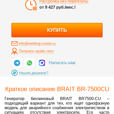
Рассрочка без переплаты
от
9 427
руб./мес.!
КУПИТЬ
info@welding-russia.ru
Получить прайс-лист
Написать нам
Нашли дешевле?
Краткое описание BRAIT BR-7500CU
Генератор бензиновый BRAIT BR7500-CU –
подходящий вариант для тех, кто ищет однофазную
модель для аварийного снабжения электричеством в
ситуациях отсутствия электросети. Его часто