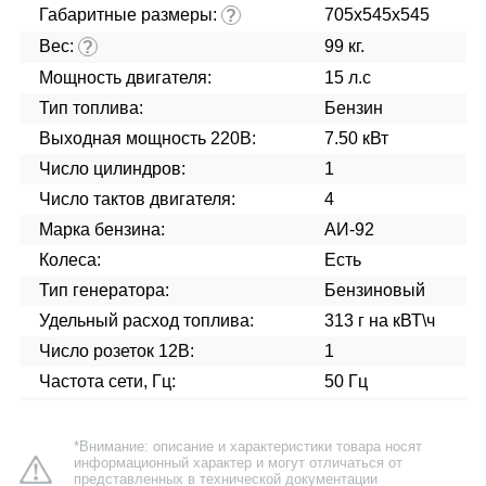
Габаритные размеры:
705х545х545
?
Вес:
99 кг.
?
Мощность двигателя:
15 л.с
Тип топлива:
Бензин
Выходная мощность 220В:
7.50 кВт
Число цилиндров:
1
Число тактов двигателя:
4
Марка бензина:
АИ-92
Колеса:
Есть
Тип генератора:
Бензиновый
Удельный расход топлива:
313 г на кВТ\ч
Число розеток 12В:
1
Частота сети, Гц:
50 Гц
*Внимание: описание и характеристики товара носят
информационный характер и могут отличаться от
представленных в технической документации