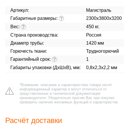
Артикул:
Магистраль
Габаритные размеры:
2300x3800x3200
?
Вес:
450 кг.
?
Страна производства:
Россия
Диаметр трубы:
1420 мм
Горючесть ткани:
Трудногорючий
Гарантийный срок:
1
?
Габариты упаковки (ДхШхВ), мм:
0,8х2,3х2,2 мм
*Внимание: описание и характеристики товара носят
информационный характер и могут отличаться от
представленных в технической документации
производителя. Убедительно просим Вас при покупке
проверять наличие желаемых функций и характеристик.
Расчёт доставки