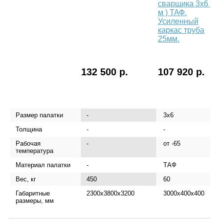
сварщика 3х6 (
м ) ТАФ.
Усиленный
каркас труба
м
25мм.
132 500 р.
107 920 р.
Размер палатки
-
3x6
Толщина
-
-
Рабочая
-
от -65
температура
Материал палатки
-
ТАФ
Вес, кг
450
60
Габаритные
2300x3800x3200
3000х400х400
размеры, мм