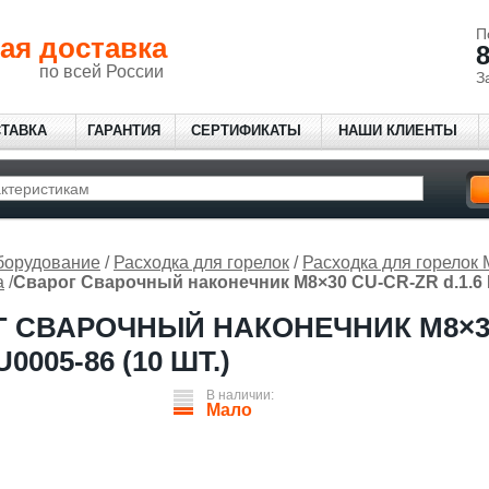
П
ая доставка
8
по всей России
З
СТАВКА
ГАРАНТИЯ
СЕРТИФИКАТЫ
НАШИ КЛИЕНТЫ
борудование
/
Расходка для горелок
/
Расходка для горелок
а
/
Сварог Сварочный наконечник M8×30 CU-CR-ZR d.1.6 IC
 СВАРОЧНЫЙ НАКОНЕЧНИК M8×3
U0005-86 (10 ШТ.)
В наличии:
Мало