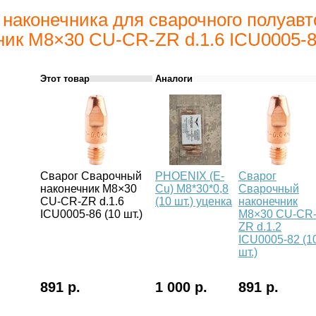
 наконечника для сварочного полуав
ник M8×30 CU-CR-ZR d.1.6 ICU0005-86
Этот товар
Аналоги
Сварог Сварочный
PHOENIX (E-
Сварог
наконечник M8×30
Cu) М8*30*0,8
Сварочный
CU-CR-ZR d.1.6
(10 шт.) уценка
наконечник
ICU0005-86 (10 шт.)
M8×30 CU-CR
ZR d.1.2
ICU0005-82 (1
шт.)
891 р.
1 000 р.
891 р.