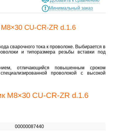
Добавить к сравнению
Минимальный заказ
 M8×30 CU-CR-ZR d.1.6
да сварочного тока к проволоке. Выбирается в
роволоки и типоразмера резьбы вставки под
ием, отличающийся повышенным сроком
специализированной проволокой с высокой
ик M8×30 CU-CR-ZR d.1.6
00000087440