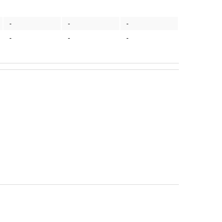
-
-
-
-
-
-