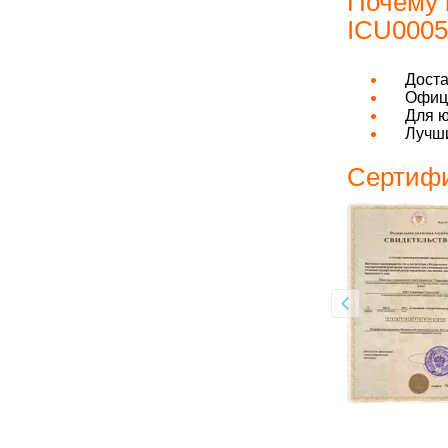
Почему 
ICU0005-
Дост
Офици
Для ю
Лучши
Сертифи