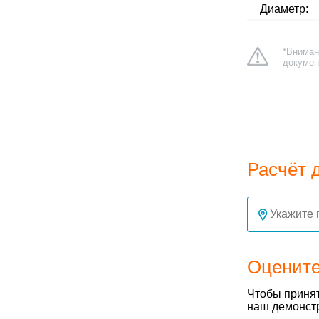
Диаметр:
*Вниман
докумен
Расчёт 
Оцените
Чтобы принят
наш демонстр