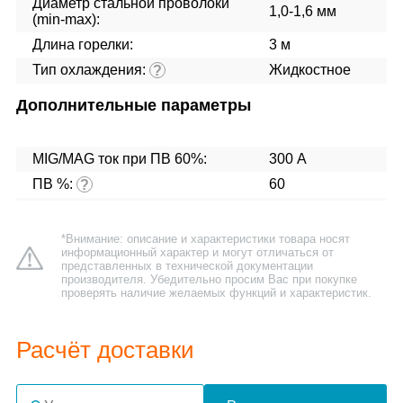
Диаметр стальной проволоки
1,0-1,6 мм
(min-max):
Длина горелки:
3 м
Тип охлаждения:
Жидкостное
?
Дополнительные параметры
MIG/MAG ток при ПВ 60%:
300 А
ПВ %:
60
?
*Внимание: описание и характеристики товара носят
информационный характер и могут отличаться от
представленных в технической документации
производителя. Убедительно просим Вас при покупке
проверять наличие желаемых функций и характеристик.
Расчёт доставки