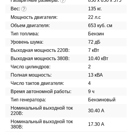
Габаритные размеры:
850 x 650 x 575
?
Вес:
135 кг.
?
Мощность двигателя:
22 л.с
Объем двигателя:
653 куб. см
Тип топлива:
Бензин
Уровень шума:
72 дБ
Выходная мощность 220В:
7 кВт
Выходная мощность 380В:
10.40 кВт
Число цилиндров:
2
Полная мощность:
13 кВА
Число тактов двигателя:
4
Время автономной работы:
9 ч
Тип генератора:
Бензиновый
Номинальный выходной ток
30.40 А
220В:
Номинальный выходной ток
17.30 А
380В: