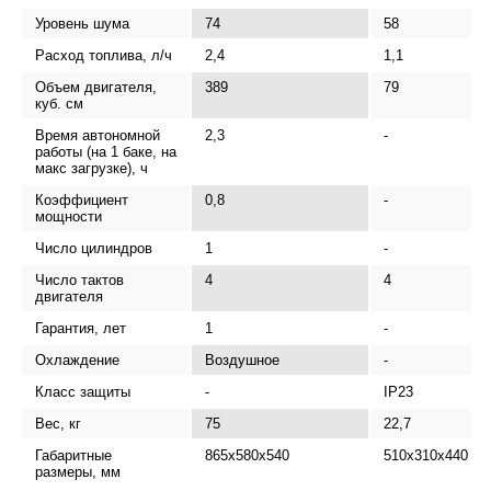
Уровень шума
74
58
Расход топлива, л/ч
2,4
1,1
Объем двигателя,
389
79
куб. см
Время автономной
2,3
-
работы (на 1 баке, на
макс загрузке), ч
Коэффициент
0,8
-
мощности
Число цилиндров
1
-
Число тактов
4
4
двигателя
Гарантия, лет
1
-
Охлаждение
Воздушное
-
Класс защиты
-
IP23
Вес, кг
75
22,7
Габаритные
865x580x540
510х310х440
размеры, мм