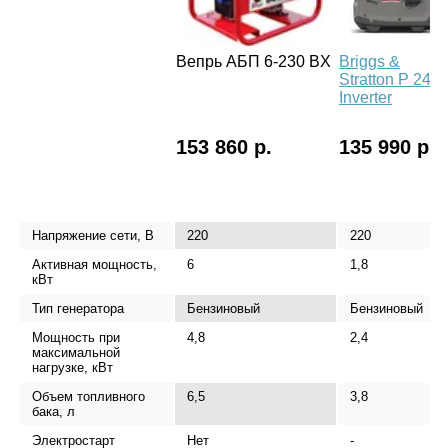
Вепрь АБП 6-230 ВX
Briggs &
Stratton P 240
Inverter
153 860 р.
135 990 р.
Напряжение сети, В
220
220
Активная мощность,
6
1,8
кВт
Тип генератора
Бензиновый
Бензиновый
Мощность при
4,8
2,4
максимальной
нагрузке, кВт
Объем топливного
6,5
3,8
бака, л
Электростарт
Нет
-