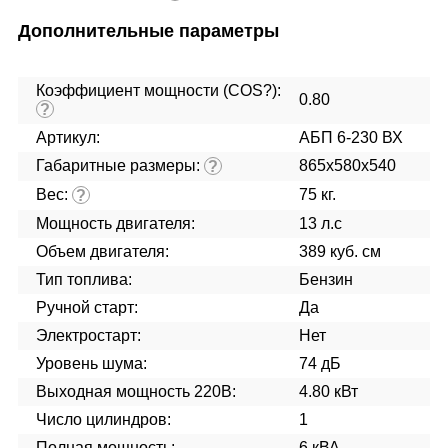
Дополнительные параметры
Коэффициент мощности (COS?):
0.80
?
Артикул:
АБП 6-230 ВХ
Габаритные размеры:
865x580x540
?
Вес:
75 кг.
?
Мощность двигателя:
13 л.с
Объем двигателя:
389 куб. см
Тип топлива:
Бензин
Ручной старт:
Да
Электростарт:
Нет
Уровень шума:
74 дБ
Выходная мощность 220В:
4.80 кВт
Число цилиндров:
1
Полная мощность:
6 кВА