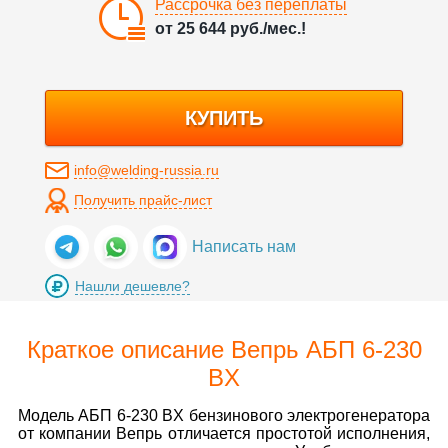
Рассрочка без переплаты
от
25 644
руб./мес.!
КУПИТЬ
info@welding-russia.ru
Получить прайс-лист
Написать нам
Нашли дешевле?
Краткое описание Вепрь АБП 6-230
ВX
Модель АБП 6-230 ВX бензинового электрогенератора
от компании Вепрь отличается простотой исполнения,