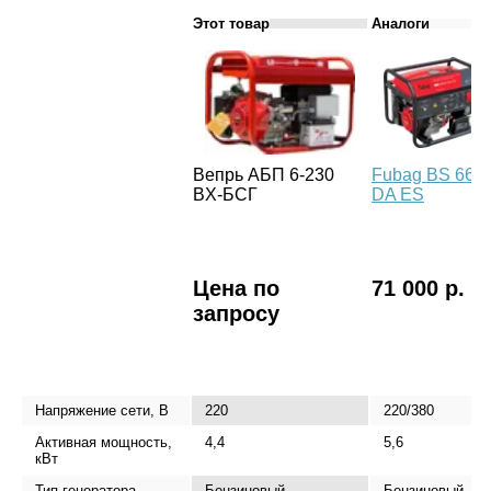
Этот товар
Аналоги
Вепрь АБП 6-230
Fubag BS 660
ВX-БСГ
DA ES
Цена по
71 000 р.
запросу
Напряжение сети, В
220
220/380
Активная мощность,
4,4
5,6
кВт
Тип генератора
Бензиновый
Бензиновый