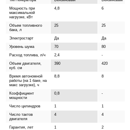
Мощность при
4,8
6
максимальной
нагрузке, кВт
Объем топливного
25
25
бака, л
Электростарт
Да
Да
Уровень шума
70
80
Расход топлива, л/ч
2,4
-
Объем двигателя,
390
420
куб. см
Время автономной
8,8
8
работы (на 1 баке, на
макс загрузке), ч
Коэффициент
0,8
-
мощности
Число цилиндров
1
1
Число тактов
4
4
двигателя
Гарантия, лет
1
2