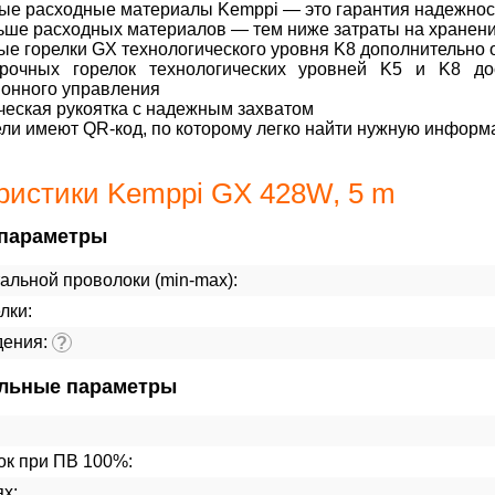
е расходные материалы Kemppi — это гарантия надежност
ше расходных материалов — тем ниже затраты на хранени
е горелки GX технологического уровня K8 дополнительно
рочных горелок технологических уровней K5 и K8 до
ионного управления
еская рукоятка с надежным захватом
ли имеют QR-код, по которому легко найти нужную инфор
ристики Kemppi GX 428W, 5 m
параметры
альной проволоки (min-max):
лки:
дения:
?
льные параметры
ок при ПВ 100%:
ях: