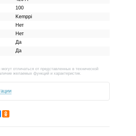
100
Kemppi
Нет
Нет
Да
Да
 могут отличаться от представленных в технической
аличие желаемых функций и характеристик.
тации