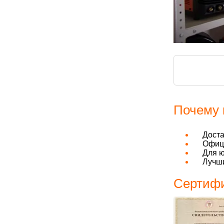
Почему 
Дост
Офици
Для ю
Лучши
Сертифи