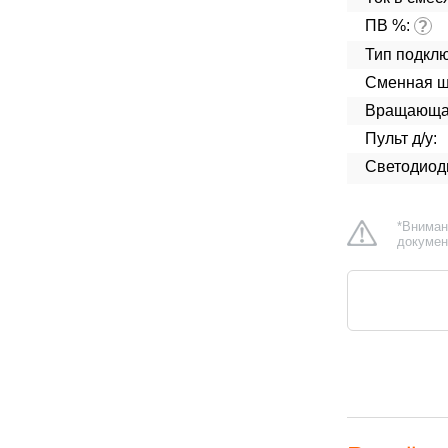
ПВ %:
?
Тип подкл
Сменная ш
Вращающая
Пульт д/у:
Светодиод
*Вниман
докумен