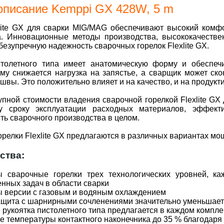
описание Kemppi GX 428W, 5 m
xlite GX для сварки MIG/MAG обеспечивают высокий комфо
а. Инновационные методы производства, высококачестве
безупречную надежность сварочных горелок Flexlite GX.
столетного типа имеет анатомическую форму и обеспеч
му снижается нагрузка на запястье, а сварщик может ско
швы. Это положительно влияет и на качество, и на продукт
упной стоимости владения сварочной горелкой Flexlite GX
у сроку эксплуатации расходных материалов, эффект
ть сварочного производства в целом.
релки Flexlite GX предлагаются в различных вариантах мо
ства:
ы сварочные горелки трех технологических уровней, к
нных задач в области сварки
ы версии с газовым и водяным охлаждением
щита с шарнирными сочленениями значительно уменьшает 
рукоятка пистолетного типа предлагается в каждом компле
 температуры контактного наконечника до 35 % благодаря