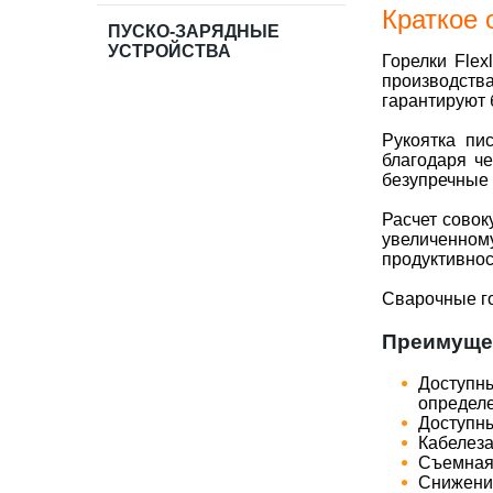
Краткое 
ПУСКО-ЗАРЯДНЫЕ
УСТРОЙСТВА
Горелки Fle
производств
гарантируют 
Рукоятка пи
благодаря че
безупречные 
Расчет совок
увеличенном
продуктивнос
Сварочные го
Преимуще
Доступн
определе
Доступн
Кабелеза
Съемная 
Снижение