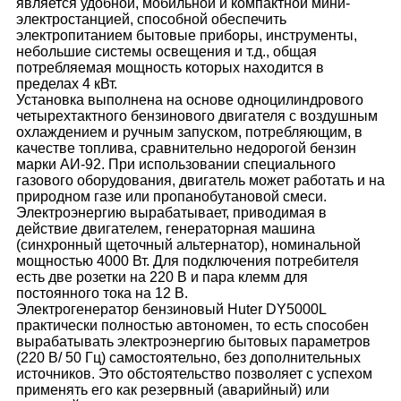
является удобной, мобильной и компактной мини-
электростанцией, способной обеспечить
электропитанием бытовые приборы, инструменты,
небольшие системы освещения и т.д., общая
потребляемая мощность которых находится в
пределах 4 кВт.
Установка выполнена на основе одноцилиндрового
четырехтактного бензинового двигателя с воздушным
охлаждением и ручным запуском, потребляющим, в
качестве топлива, сравнительно недорогой бензин
марки АИ-92. При использовании специального
газового оборудования, двигатель может работать и на
природном газе или пропанобутановой смеси.
Электроэнергию вырабатывает, приводимая в
действие двигателем, генераторная машина
(синхронный щеточный альтернатор), номинальной
мощностью 4000 Вт. Для подключения потребителя
есть две розетки на 220 В и пара клемм для
постоянного тока на 12 В.
Электрогенератор бензиновый Huter DY5000L
практически полностью автономен, то есть способен
вырабатывать электроэнергию бытовых параметров
(220 В/ 50 Гц) самостоятельно, без дополнительных
источников. Это обстоятельство позволяет с успехом
применять его как резервный (аварийный) или