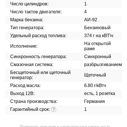
Число цилиндров:
1
Число тактов двигателя:
4
Марка бензина:
АИ-92
Тип генератора:
Бензиновый
Удельный расход топлива:
374 г на кВТ\ч
На открытой
Исполнение:
раме
Синхронность генератора:
Синхронный
Смазочная система:
разбрызгиванием
Бесщеточный или щеточный
Щеточный
генератор:
Расход масла:
6.80 г/кВтч
Выход 12В:
есть, 1 розетка
Страна производства:
Германия
Гарантийный срок:
1
?
*Внимание: описание и характеристики товара носят