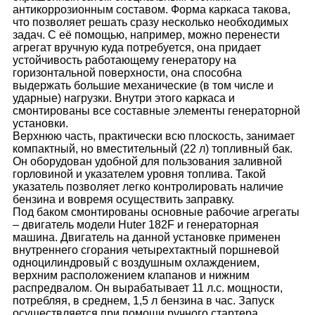
антикоррозионным составом. Форма каркаса такова,
что позволяет решать сразу несколько необходимых
задач. С её помощью, например, можно перенести
агрегат вручную куда потребуется, она придает
устойчивость работающему генератору на
горизонтальной поверхности, она способна
выдержать большие механические (в том числе и
ударные) нагрузки. Внутри этого каркаса и
смонтированы все составные элементы генераторной
установки.
Верхнюю часть, практически всю плоскость, занимает
компактный, но вместительный (22 л) топливный бак.
Он оборудован удобной для пользования заливной
горловиной и указателем уровня топлива. Такой
указатель позволяет легко контролировать наличие
бензина и вовремя осуществить заправку.
Под баком смонтированы основные рабочие агрегаты
– двигатель модели Huter 182F и генераторная
машина. Двигатель на данной установке применен
внутреннего сгорания четырехтактный поршневой
одноцилиндровый с воздушным охлаждением,
верхним расположением клапанов и нижним
распредвалом. Он вырабатывает 11 л.с. мощности,
потребляя, в среднем, 1,5 л бензина в час. Запуск
осуществляется при помощи ручного стартера.