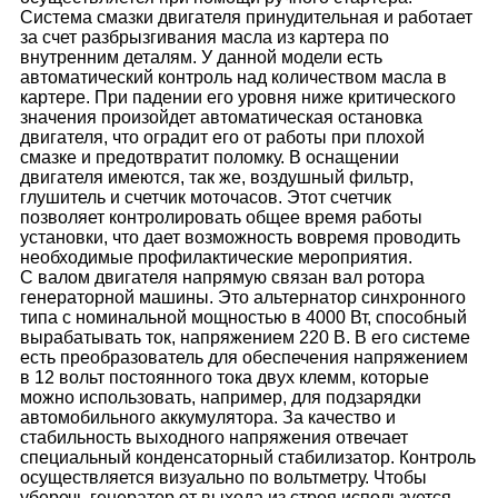
Система смазки двигателя принудительная и работает
за счет разбрызгивания масла из картера по
внутренним деталям. У данной модели есть
автоматический контроль над количеством масла в
картере. При падении его уровня ниже критического
значения произойдет автоматическая остановка
двигателя, что оградит его от работы при плохой
смазке и предотвратит поломку. В оснащении
двигателя имеются, так же, воздушный фильтр,
глушитель и счетчик моточасов. Этот счетчик
позволяет контролировать общее время работы
установки, что дает возможность вовремя проводить
необходимые профилактические мероприятия.
С валом двигателя напрямую связан вал ротора
генераторной машины. Это альтернатор синхронного
типа с номинальной мощностью в 4000 Вт, способный
вырабатывать ток, напряжением 220 В. В его системе
есть преобразователь для обеспечения напряжением
в 12 вольт постоянного тока двух клемм, которые
можно использовать, например, для подзарядки
автомобильного аккумулятора. За качество и
стабильность выходного напряжения отвечает
специальный конденсаторный стабилизатор. Контроль
осуществляется визуально по вольтметру. Чтобы
уберечь генератор от выхода из строя используется