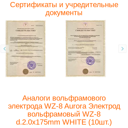
Сертификаты и учредительные
документы
Аналоги вольфрамового
электрода WZ-8 Aurora Электрод
вольфрамовый WZ-8
d.2.0x175mm WHITE (10шт.)