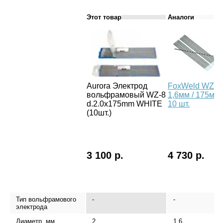
Этот товар
Аналоги
Aurora Электрод
FoxWeld WZ-8
вольфрамовый WZ-8
1,6мм / 175мм,
d.2.0x175mm WHITE
10 шт.
(10шт.)
3 100 р.
4 730 р.
Тип вольфрамового
-
-
электрода
Диаметр, мм
2
1,6