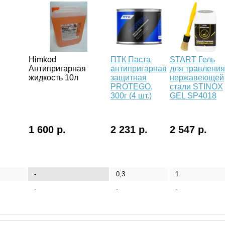
Himkod
ПТК Паста
START Гель
Антипригарная
антипригарная
для травления
жидкость 10л
защитная
нержавеющей
PROTEGO,
стали STINOX
300г (4 шт.)
GEL SP4018
1 600 р.
2 231 р.
2 547 р.
-
0,3
1
-
-
-