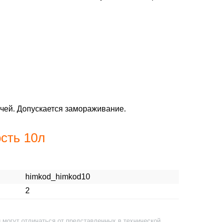
учей. Допускается замораживание.
сть 10л
himkod_himkod10
2
 могут отличаться от представленных в технической