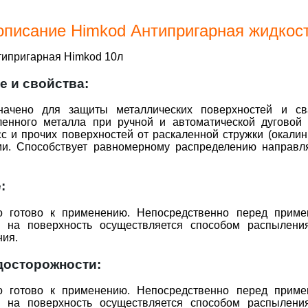
описание Himkod Антипригарная жидкос
типригарная Himkod 10л
е и свойства:
начено для защиты металлических поверхностей и св
ленного металла при ручной и автоматической дуговой 
сс и прочих поверхностей от раскаленной стружки (окал
и. Способствует равномерному распределению направля
е:
о готово к применению. Непосредственно перед примен
а на поверхность осуществляется способом распылени
ния.
досторожности:
о готово к применению. Непосредственно перед примен
а на поверхность осуществляется способом распылени