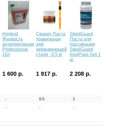
Himkod
Сварог Паста
SteelGuard
Жидкость
травильная
Паста для
антипригарная
для
пассивации
Professional,
нержавеющей
SteelGuard
10л
стали , 0.5 кг
InoxPass Gel 1
кг.
1 600 р.
1 917 р.
2 208 р.
-
0,5
1
-
-
-