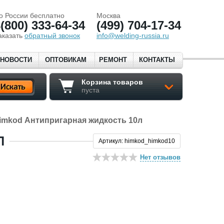
о России бесплатно
Москва
(800) 333-64-34
(499) 704-17-34
аказать
обратный звонок
info@welding-russia.ru
НОВОСТИ
ОПТОВИКАМ
РЕМОНТ
КОНТАКТЫ
Корзина товаров
пуста
imkod Антипригарная жидкость 10л
Л
Артикул: himkod_himkod10
Нет отзывов