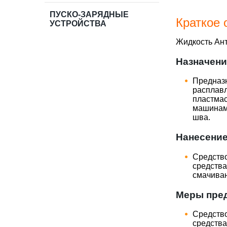
ПУСКО-ЗАРЯДНЫЕ
Краткое 
УСТРОЙСТВА
Жидкость Ан
Назначени
Предназ
расплав
пластма
машинам
шва.
Нанесени
Средств
средств
смачива
Меры пре
Средств
средств