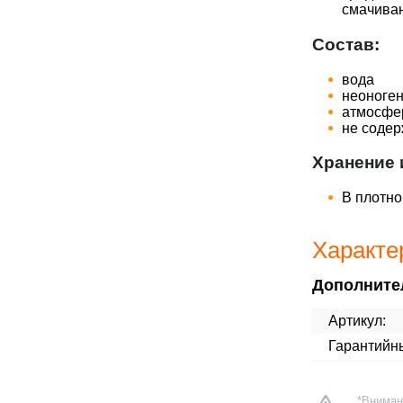
смачива
Состав:
вода
неоноге
атмосфе
не содер
Хранение 
В плотно
Характе
Дополните
Артикул:
Гарантийн
*Вниман