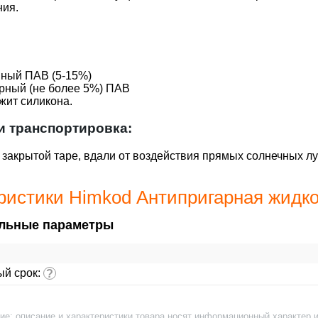
ния.
нный ПАВ (5-15%)
рный (не более 5%) ПАВ
жит силикона.
и транспортировка:
 закрытой таре, вдали от воздействия прямых солнечных л
ристики Himkod Антипригарная жидко
льные параметры
ый срок:
?
ие: описание и характеристики товара носят информационный характер и