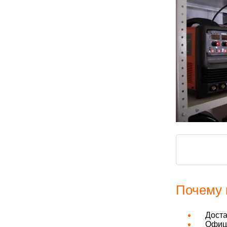
Почему 
Дост
Офици