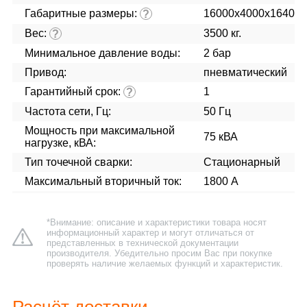
Габаритные размеры:
16000x4000x1640
?
Вес:
3500 кг.
?
Минимальное давление воды:
2 бар
Привод:
пневматический
Гарантийный срок:
1
?
Частота сети, Гц:
50 Гц
Мощность при максимальной
75 кВА
нагрузке, кВА:
Тип точечной сварки:
Стационарный
Максимальный вторичный ток:
1800 А
*Внимание: описание и характеристики товара носят
информационный характер и могут отличаться от
представленных в технической документации
производителя. Убедительно просим Вас при покупке
проверять наличие желаемых функций и характеристик.