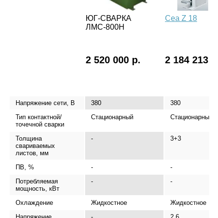
ЮГ-СВАРКА
Cea Z 18
ЛМС-800Н
2 520 000 р.
2 184 213 р
Напряжение сети, В
380
380
Тип контактной/
Стационарный
Стационарный
точечной сварки
Толщина
-
3+3
свариваемых
листов, мм
ПВ, %
-
-
Потребляемая
-
-
мощность, кВт
Охлаждение
Жидкостное
Жидкостное
Напряжение
-
2,6