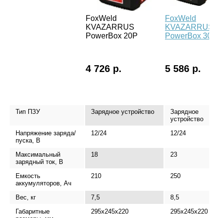
FoxWeld
FoxWeld
KVAZARRUS
KVAZARRUS
PowerBox 20P
PowerBox 30P
4 726 р.
5 586 р.
Тип ПЗУ
Зарядное устройство
Зарядное
устройство
Напряжение заряда/
12/24
12/24
пуска, В
Максимальный
18
23
зарядный ток, В
Емкость
210
250
аккумуляторов, Ач
Вес, кг
7,5
8,5
Габаритные
295х245х220
295х245х220