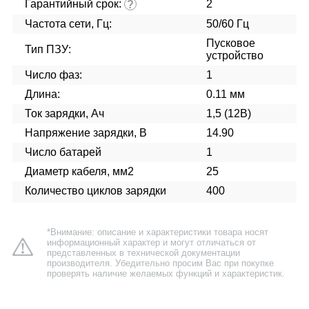
Гарантийный срок:
2
?
Частота сети, Гц:
50/60 Гц
Пусковое
Тип ПЗУ:
устройство
Число фаз:
1
Длина:
0.11 мм
Ток зарядки, Ач
1,5 (12В)
Напряжение зарядки, В
14.90
Число батарей
1
Диаметр кабеля, мм2
25
Количество циклов зарядки
400
*Внимание: описание и характеристики товара носят
информационный характер и могут отличаться от
представленных в технической документации
производителя. Убедительно просим Вас при покупке
проверять наличие желаемых функций и характеристик.