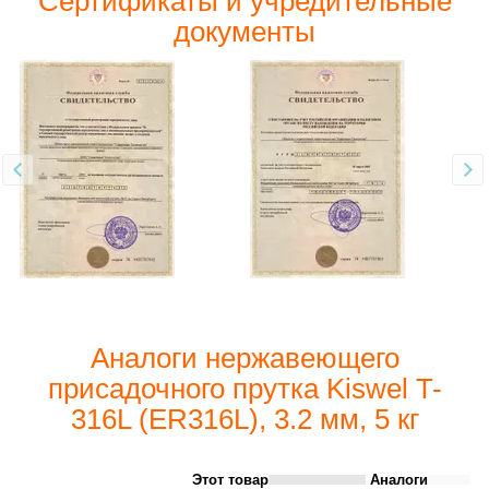
Сертификаты и учредительные
документы
Аналоги нержавеющего
присадочного прутка Kiswel T-
316L (ER316L), 3.2 мм, 5 кг
Этот товар
Аналоги