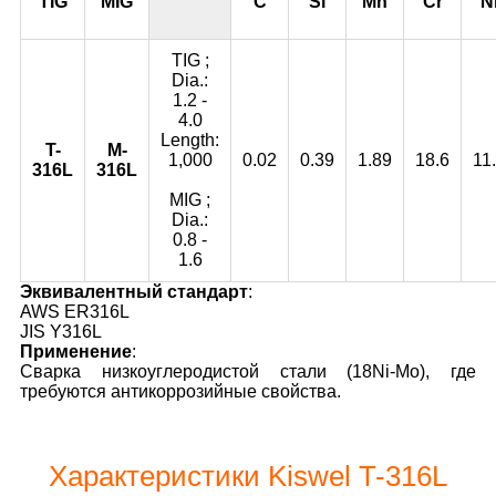
TIG
MIG
C
Si
Mn
Cr
N
TIG ;
Dia.:
1.2 -
4.0
Length:
T-
M-
1,000
0.02
0.39
1.89
18.6
11
316L
316L
MIG ;
Dia.:
0.8 -
1.6
Эквивалентный стандарт
:
AWS ER316L
JIS Y316L
Применение
:
Сварка низкоуглеродистой стали (18Ni-Mo), где
требуются антикоррозийные свойства.
Характеристики Kiswel T-316L