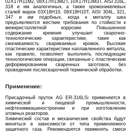
02Х17Н11М2, 08Х17Н13М2Т, 10Х17Н13М3Т, AISI 316L,
318 и им аналогичных, а также хромоникелевых
сталей марок 03Х18Н10, 08Х18Н10Т, AISI 304L, 321,
347 и им подобных, когда к металлу шва
предъявляются жесткие требования по стойкости к
межкристаллитной коррозии. Повышенное
содержание кремния улучшает сварочно-
технологические характеристики, такие как
смачиваемость свариваемых кромок. Высокие
пластические характеристики наплавленного металла,
как правило, позволяют выполнять последующие
технологические операции, связанные с пластическим
деформированием сваренных заготовок, без
проведения послесварочной термической обработки.
Применение:
Присадочный пруток AG ER-316LSi применяется в
химической и пищевой промышленности,
нефтехиммашиностроении и при изготовлении
атомных реакторов.
Химический состав и механические свойства будут
меняться в зависимости от типа применяемого
защитного газа. Рекомендуется применять смеси