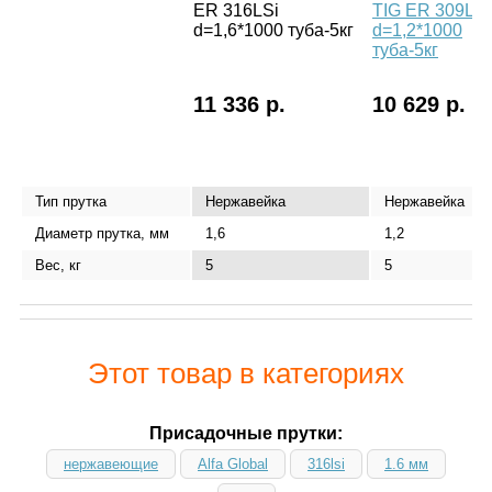
ER 316LSi
TIG ER 309LSi
d=1,6*1000 туба-5кг
d=1,2*1000
туба-5кг
11 336 р.
10 629 р.
Тип прутка
Нержавейка
Нержавейка
Диаметр прутка, мм
1,6
1,2
Вес, кг
5
5
Этот товар в категориях
Присадочные прутки:
нержавеющие
Alfa Global
316lsi
1.6 мм